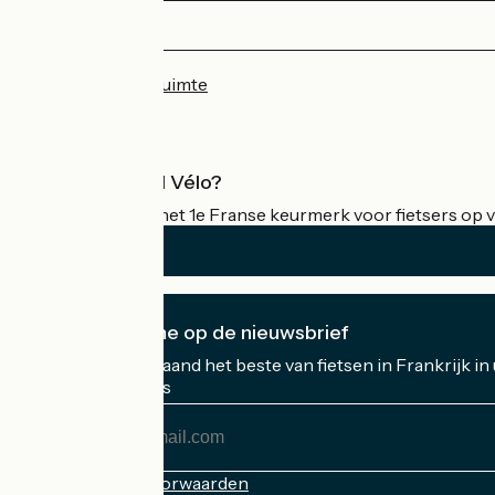
Rennes / Messac
4
48 km
3 h 12 min
Ik ben beginner
Persruimte
Professionele ruimte
Wat is Accueil Vélo?
Accueil Vélo is het 1e Franse keurmerk voor fietsers op v
Ik abonneer me op de nieuwsbrief
Ontvang elke maand het beste van fietsen in Frankrijk in
Mijn e-mailadres
Mijn
e-
mailadres
Inschrijvingsvoorwaarden