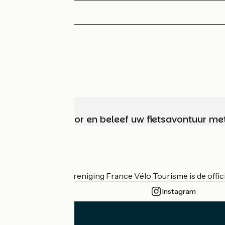
Kies, bereid voor en beleef uw fietsavontuur me
Wie zijn we?
De nationale vereniging France Vélo Tourisme is de officië
Instagram