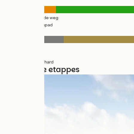
Wegtypes
11km
(13%) Over de weg
78km
(87%) Fietspad
Wegdektype
14km
(15%) Glad
67km
(75%) Ruw
9km
(10%) Onverhard
2 gebruikte etappes