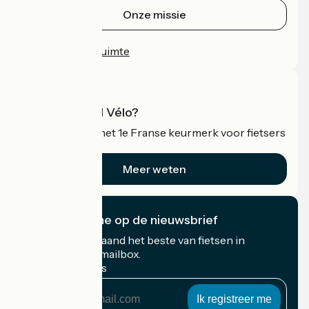
Onze missie
Persruimte
Professionele ruimte
Wat is Accueil Vélo?
Accueil Vélo is het 1e Franse keurmerk voor fietsers
op vakantie.
Meer weten
Ik abonneer me op de nieuwsbrief
Ontvang elke maand het beste van fietsen in
Frankrijk in uw mailbox.
Mijn e-mailadres
Mijn
e-