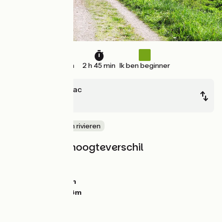
41 km
2 h 45 min
Ik ben beginner
Guipry-Messac
Redon
langs kanalen en rivieren
Hellingen en hoogteverschil
Stijgingen:
37m
Dalingen:
42m
Laagste punt:
0m
Hoogste punt:
38m