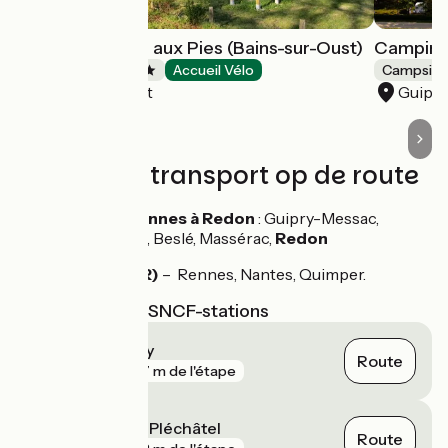
Camping de l'Ile aux Pies (Bains-sur-Oust)
Camping 
Campsites
Accueil Vélo
Campsite
Bains-sur-Oust
Guipr
Treinen en transport op de route
Gares TER de Rennes à Redon
: Guipry-Messac,
Fougeray/Langon, Beslé, Massérac,
Redon
Redon (TGV, TER)
– Rennes, Nantes, Quimper.
Dichtstbijzijnde SNCF-stations
Messac - Guipry
Route
gare
207 m de l'étape
Saint-Senoux - Pléchâtel
Route