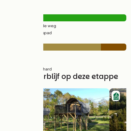
Wegtypes
7km
(16%) Over de weg
35km
(84%) Fietspad
Wegdektype
8km
(20%) Glad
24km
(59%) Ruw
9km
(21%) Onverhard
Vind uw verblijf op deze etappe