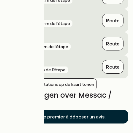
gare
282 m de l'étape
Beslé
Route
gare
449 m de l'étape
Redon
Route
gare
551 m de l'étape
Pléchâtel
Route
gare
1 km de l'étape
Nabijgelegen stations op de kaart tonen
Beoordelingen over Messac /
Redon
Soyez le premier à déposer un avis.