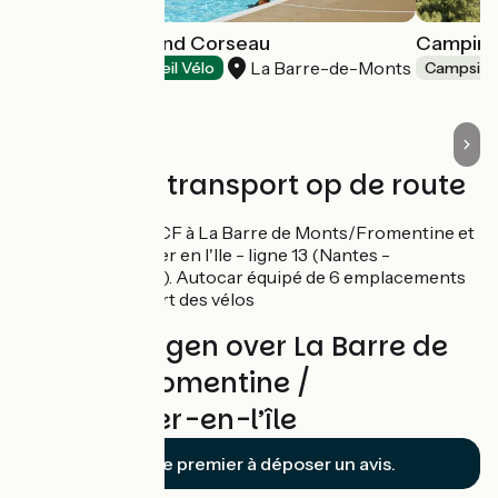
Camping le Grand Corseau
Camping
La Barre-de-Monts
Campsites
Accueil Vélo
Campsite
Treinen en transport op de route
Autocar SNCF à La Barre de Monts/Fromentine et
à Noirmoutier en l'Ile - ligne 13 (Nantes -
Noirmoutier). Autocar équipé de 6 emplacements
pour l'emport des vélos
Beoordelingen over La Barre de
Monts - Fromentine /
Noirmoutier-en-l’île
Soyez le premier à déposer un avis.