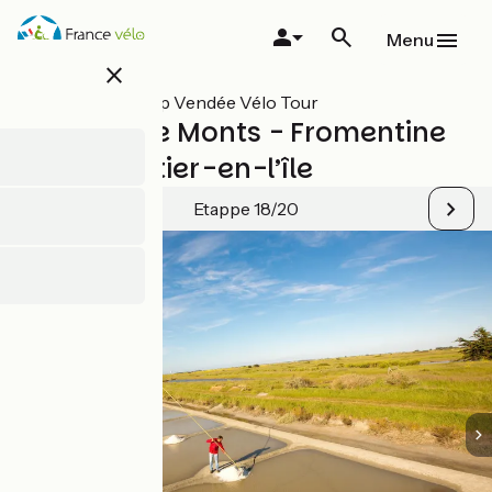
Overslaan
en
Menu
naar
close
de
inhoud
Alle etappes op Vendée Vélo Tour
gaan
La Barre de Monts - Fromentine
/ Noirmoutier-en-l’île
Etappe 18/20