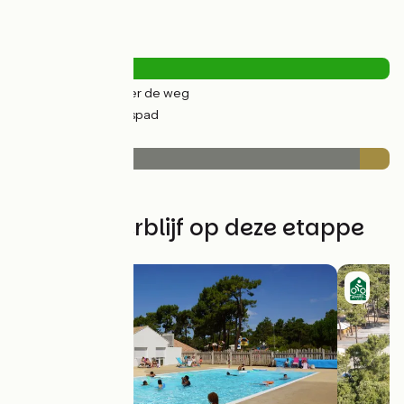
Wegtypes
0.47km
(2%) Over de weg
19km
(98%) Fietspad
Wegdektype
18km
(92%) Glad
2km
(8%) Ruw
Vind uw verblijf op deze etappe