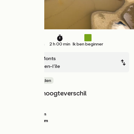
19 km
2 h 00 min
Ik ben beginner
La Barre de Monts
Noirmoutier-en-l’île
Door kustgebieden
Hellingen en hoogteverschil
Stijgingen:
0m
Dalingen:
10m
Laagste punt:
-1m
Hoogste punt:
13m