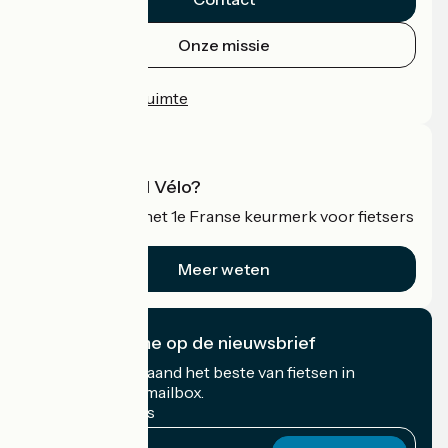
Onze missie
Persruimte
Professionele ruimte
Wat is Accueil Vélo?
Accueil Vélo is het 1e Franse keurmerk voor fietsers
op vakantie.
Meer weten
Ik abonneer me op de nieuwsbrief
Ontvang elke maand het beste van fietsen in
Frankrijk in uw mailbox.
Mijn e-mailadres