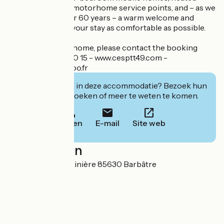
sanitary facilities, motorhome service points, and – as we
have done for over 60 years – a warm welcome and
services to make your stay as comfortable as possible.
To book a mobile home, please contact the booking
centre: 02 41 79 00 15 - www.cesptt49.com -
cesptt49@wanadoo.fr
Geïnteresseerd in deze accommodatie? Bezoek hun
website om te boeken of meer te weten te komen.
Bellen
E-mail
Site web
Localisation
Chemin de la Martinière 85630 Barbâtre