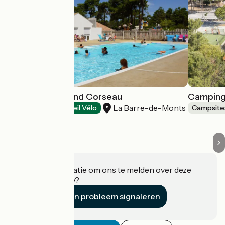
Camping le Grand Corseau
Camping
La Barre-de-Monts
Campsites
Accueil Vélo
Campsite
Heeft u informatie om ons te melden over deze
accommodatie?
Een probleem signaleren