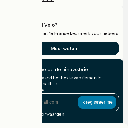
Wat is Accueil Vélo?
Accueil Vélo is het 1e Franse keurmerk voor fietsers
op vakantie.
Meer weten
Ik abonneer me op de nieuwsbrief
Ontvang elke maand het beste van fietsen in
Frankrijk in uw mailbox.
Mijn e-mailadres
Mijn
e-
mailadres
Inschrijvingsvoorwaarden
Gefinancierd in het kader van Destination France