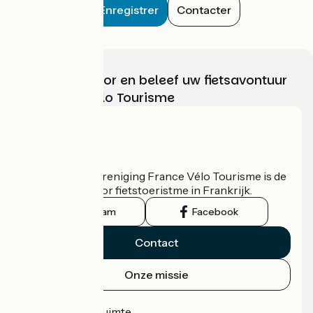
Enregistrer
Contacter
Kies, bereid voor en beleef uw fietsavontuur
met France Vélo Tourisme
Wie zijn we?
De nationale vereniging France Vélo Tourisme is de
officiële gids voor fietstoeristme in Frankrijk.
Instagram
Facebook
Contact
Onze missie
Persruimte
Professionele ruimte