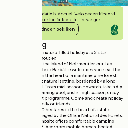
2
/
8
Deze accommodatie is Accueil Vélo gecertificeerd
en verbindt zich ertoe fietsers te ontvangen.
Haar verplichtingen bekijken
Beschrijving
Treat yourself to a nature-filled holiday at a 3-star
campsite in Noirmoutier.
As the gateway to the island of Noirmoutier, our Les
Onchères campsite in Barbâtre welcomes you near the
Passage du Gois, in the heart of a maritime pine forest.
Stay in an unspoilt natural setting, bordered by a long
beach of fine sand. From mid-season onwards, take a dip
in our heated swimming pool, and in high season, enjoy
our entertainment programme. Come and create holiday
memories with family or friends.
Spanning nearly 10 hectares in the heart of a state-
owned forest managed by the Office National des Forêts,
Les Onchères campsite offers comfortable camping
pitches and 2- to 3-bedroom mobile homes, heated