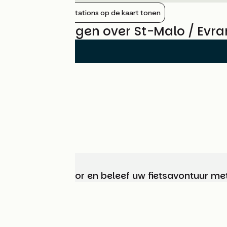
Nabijgelegen stations op de kaart tonen
Beoordelingen over St-Malo / Evra
Kies, bereid voor en beleef uw fietsavontuur me
Wie zijn we?