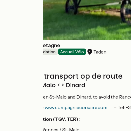
Roulottes de Bretagne
Taden
Unusual accommodation
Accueil Vélo
Treinen en transport op de route
Crossing St-Malo <> Dinard
Sea shuttle between St-Malo and Dinard, to avoid the Rance da
More information:
www.compagniecorsaire.com
– Tel: +
St-Malo train station (TGV, TER):
Line Paris / Rennes / St-Malo