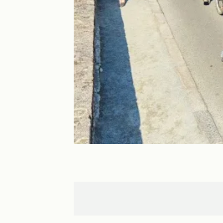
St-Malo
Evran