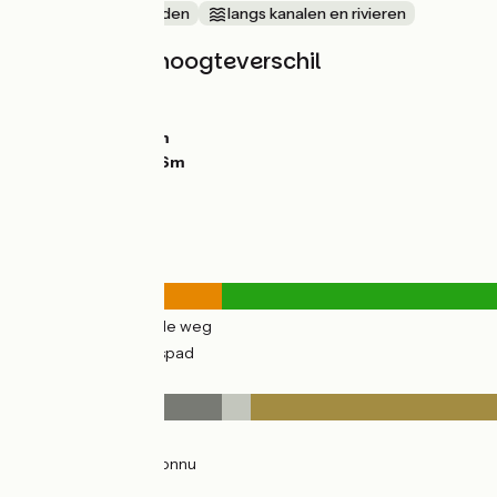
Door kustgebieden
langs kanalen en rivieren
Hellingen en hoogteverschil
Stijgingen:
92m
Dalingen:
112m
Laagste punt:
4m
Hoogste punt:
86m
Wegtypes
5km
(14%) Over de weg
31km
(86%) Fietspad
Wegdektype
5km
(14%) Glad
0.56km
(2%) Inconnu
31km
(84%) Ruw