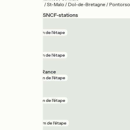
Line Rennes / St-Malo / Dol-de-Bretagne / Pontorso
Dichtstbijzijnde SNCF-stations
La Hisse
gare
3 km de l'étape
Dinan
gare
3 km de l'étape
Pleudihen-sur-Rance
gare
6 km de l'étape
Saint-Malo
gare
7 km de l'étape
Miniac-Morvan
gare
13 km de l'étape