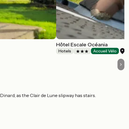
Hôtel Escale Océania
S
Hotels
Accueil Vélo
Dinard, as the Clair de Lune slipway has stairs.