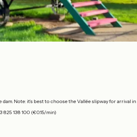
m. Note: it’s best to choose the Vallée slipway for arrival in 
33 825 138 100 (€0.15/min)