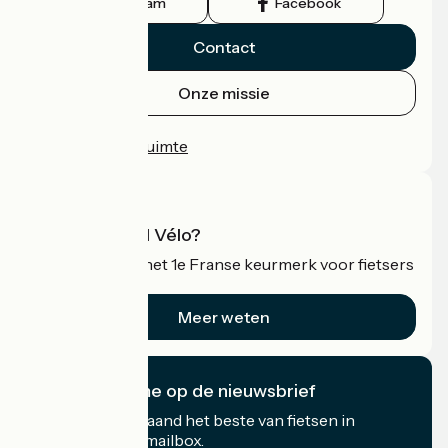
Instagram
Facebook
Contact
Onze missie
Persruimte
Professionele ruimte
Wat is Accueil Vélo?
Accueil Vélo is het 1e Franse keurmerk voor fietsers
op vakantie.
Meer weten
Ik abonneer me op de nieuwsbrief
Ontvang elke maand het beste van fietsen in
Frankrijk in uw mailbox.