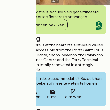
2
/
17
Deze accommodatie is Accueil Vélo gecertificeerd
en verbindt zich ertoe fietsers te ontvangen.
Haar verplichtingen bekijken
Beschrijving
The Hotel du Louvre is at the heart of Saint-Malo walled
town and is easily accessible from the Porte Saint Louis.
It is close to restaurants, shops, beaches, the Palais des
Congrès Conference Centre and the Ferry Terminal.
The hotel has been totally renovated in a strongly
contemporary style.
Geïnteresseerd in deze accommodatie? Bezoek hun
website om te boeken of meer te weten te komen.
Bellen
E-mail
Site web