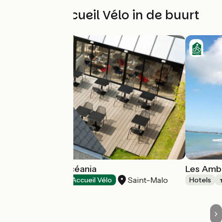
Andere Accueil Vélo in de buurt
Hôtel Escale Océania
Les Amb
Saint-Malo
Hotels
Accueil Vélo
Hotels