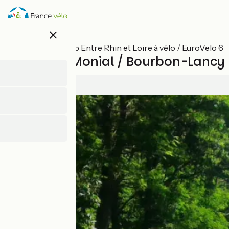
Overslaan
en
naar
close
de
inhoud
Alle etappes op Entre Rhin et Loire à vélo / EuroVelo 6
gaan
Paray-le-Monial / Bourbon-Lancy