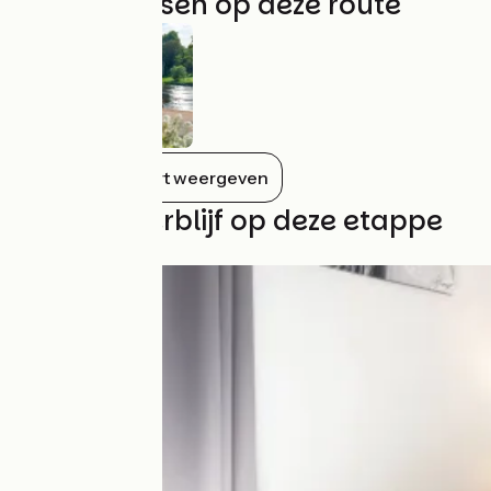
Niet te missen op deze route
Alles op de kaart weergeven
Vind uw verblijf op deze etappe