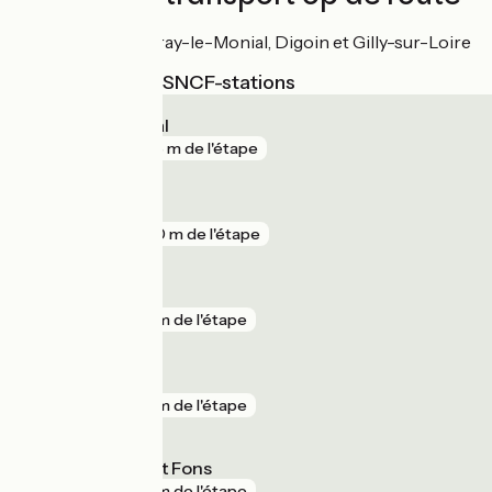
Gares de Paray-le-Monial, Digoin et Gilly-sur-Loire
Dichtstbijzijnde SNCF-stations
Paray-le-Monial
gare
368 m de l'étape
Digoin
gare
890 m de l'étape
Gilly-sur-Loire
gare
2 km de l'étape
Saint-Agnan
gare
2 km de l'étape
Dompierre Sept Fons
gare
8 km de l'étape