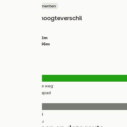
Kastelen en monumenten
Hellingen en hoogteverschil
Stijgingen:
31m
Dalingen:
44m
Laagste punt:
216m
Hoogste punt:
246m
Wegtypes
3km
(8%) Over de weg
40km
(92%) Fietspad
Wegdektype
42km
(96%) Glad
2km
(4%) Inconnu