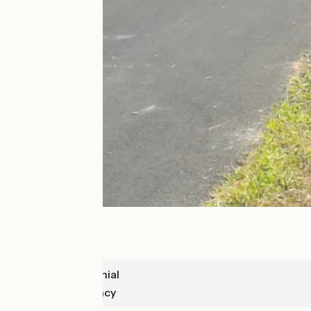
Paray-le-Monial
Bourbon-Lancy