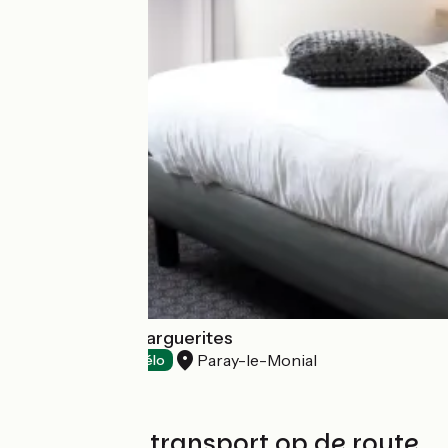
Domaine des Marguerites
Paray-le-Monial
Hotels
Accueil Vélo
Treinen en transport op de route