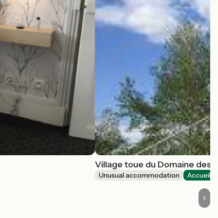
Village toue du Domaine des 
Unusual accommodation
Accueil V