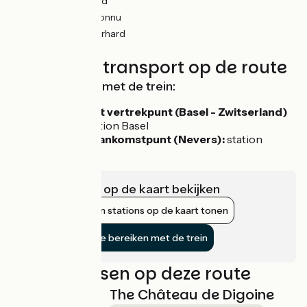
315km
(56%) Glad
155km
(29%) Inconnu
17km
(12%) Onverhard
75km
(13%) Ruw
Treinen en transport op de route
Bereikbaarheid met de trein:
Om naar het vertrekpunt (Basel - Zwitserland)
te gaan:
station Basel
Vanaf het aankomstpunt (Nevers):
station
Nevers
Infrastructuur op de kaart bekijken
Nabijgelegen stations op de kaart tonen
De fietsroute bereiken met de trein
Niet te missen op deze route
The Château de Digoine