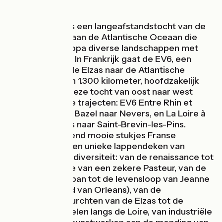
De EuroVelo 6 is een langeafstandstocht van de
Zwarte Zee tot aan de Atlantische Oceaan die
dwars door Europa diverse landschappen met
elkaar verbindt. In Frankrijk gaat de EV6, een
fietsroute van de Elzas naar de Atlantische
Oceaan van zo'n 1.300 kilometer, hoofdzakelijk
langs rivieren. Deze tocht van oost naar west
bestaat uit twee trajecten: EV6 Entre Rhin et
Loire à vélo van Bazel naar Nevers, en La Loire à
vélo van Nevers naar Saint-Brevin-les-Pins.
Ontdek al fietsend mooie stukjes Franse
geschiedenis, een unieke lappendeken van
Franse praal en diversiteit: van de renaissance tot
aan de innovatie van een zekere Pasteur, van de
ingenieuze Vauban tot de levensloop van Jeanne
d'Arc (de Maagd van Orleans), van de
hooggelegen burchten van de Elzas tot de
vorstelijke kastelen langs de Loire, van industriële