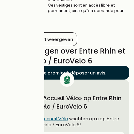
Ces vestiges sont en accès libre et
permanent, ainsi qu’à la demande pour
les groupes de plus de huit personnes. Un
guide est disponible gratuitement pour
renseigner les visiteurs. La visite guidée,
en français, dure entre une demi-heure
et une heure.
Alles op de kaart weergeven
Beoordelingen over Entre Rhin et
Loire à vélo / EuroVelo 6
Soyez le premier à déposer un avis.
Verblijven «Accueil Vélo» op Entre Rhin
et Loire à vélo / EuroVelo 6
114
verblijven
Accueil Vélo
wachten op u op Entre
Rhin et Loire à vélo / EuroVelo 6!