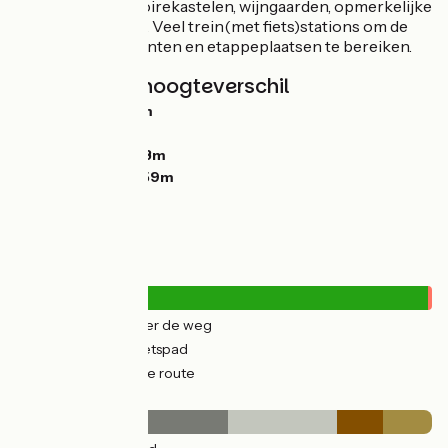
het programma: loirekastelen, wijngaarden, opmerkelijke
steden en tuinen… Veel trein(met fiets)stations om de
diverse vertrekpunten en etappeplaatsen te bereiken.
Hellingen en hoogteverschil
Stijgingen:
1152m
Dalingen:
1203m
Laagste punt:
173m
Hoogste punt:
359m
Wegtypes
179km
(32%) Over de weg
384km
(68%) Fietspad
4km
(1%) Tijdelijke route
Wegdektype