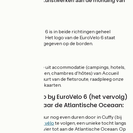
dynastieën tot kunstwerken aan de monding van
de Loire.
Markering
De EuroVelo 6 is in beide richtingen geheel
gemarkeerd. Het logo van de EuroVelo 6 staat
duidelijk aangegeven op de borden.
Services
Ruime keuze uit accommodatie (campings, hotels,
vakantiehuizen, chambres d'hôtes) van Accueil
Vélo in de buurt van de fietsroute, raadpleeg onze
interactieve kaarten.
La Loire à vélo by EuroVelo 6 (het vervolg)
van Nevers naar de Atlantische Oceaan:
Laat je fietsavontuur nog even duren door in Cuffy (bij
Nevers) de
Loire à vélo
te volgen, een unieke tocht langs
deze vorstelijke rivier tot aan de Atlantische Oceaan. Op