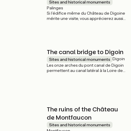
Sites and historical monuments
Palinges
Si l’édifice même du Château de Digoine
mérite une visite, vous apprécierez aussi
de vous promener dans l’immense parc
paysager qui l’entoure, entre l’étang, le
jardin à la françaises, les alignements
d’orangers dans des caisses
bicentenaires et les innombrables
palmiers.
The canal bridge to Digoin
Digoin
Sites and historical monuments
Les onze arches du pont canal de Digoin
permettent au canal latéral à la Loire de
franchir le fleuve Loire. Il fut construit en
pierres de taille de 1834 à 1838 et fût
élargit en 1870. Il est un des premiers
grands pont-canaux de France, avec 243
m de long.
The ruins of the Château
de Montfaucon
Sites and historical monuments
Montfaucon