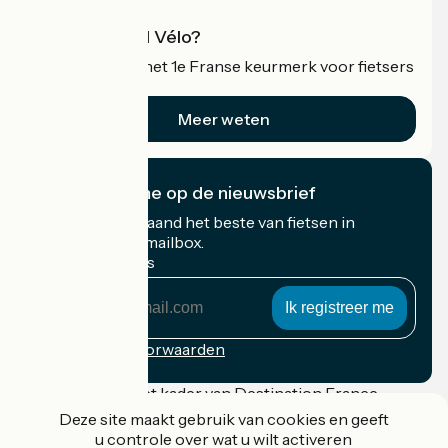
Wat is Accueil Vélo?
Accueil Vélo is het 1e Franse keurmerk voor fietsers
op vakantie.
Meer weten
Ik abonneer me op de nieuwsbrief
Ontvang elke maand het beste van fietsen in
Frankrijk in uw mailbox.
Mijn e-mailadres
Mijn
e-
mailadres
Inschrijvingsvoorwaarden
Gefinancierd in het kader van Destination France
Deze site maakt gebruik van cookies en geeft
u controle over wat u wilt activeren