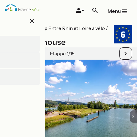
Overslaan
en
Menu
naar
close
de
inhoud
Alle etappes op Entre Rhin et Loire à vélo /
gaan
EuroVelo 6
Bâle / Mulhouse
Etappe 1/15