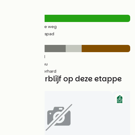
Wegtypes
4km
(11%) Over de weg
30km
(89%) Fietspad
Wegdektype
16km
(49%) Glad
4km
(13%) Inconnu
13km
(39%) Onverhard
Vind uw verblijf op deze etappe