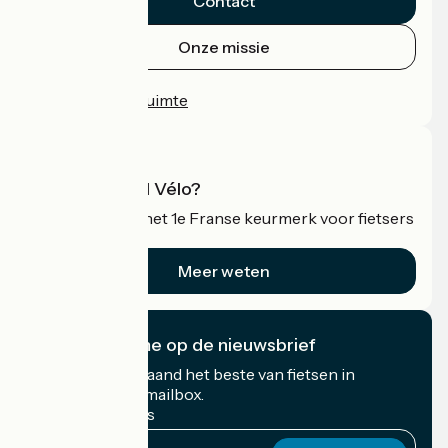
Contact
Onze missie
Persruimte
Professionele ruimte
Wat is Accueil Vélo?
Accueil Vélo is het 1e Franse keurmerk voor fietsers
op vakantie.
Meer weten
Ik abonneer me op de nieuwsbrief
Ontvang elke maand het beste van fietsen in
Frankrijk in uw mailbox.
Mijn e-mailadres