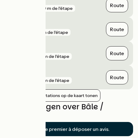
Zillisheim
Route
gare
829 m de l'étape
Flaxlanden
Route
gare
1 km de l'étape
Saint-Louis
Route
gare
2 km de l'étape
Rixheim
Route
gare
2 km de l'étape
Nabijgelegen stations op de kaart tonen
Beoordelingen over Bâle /
Mulhouse
Soyez le premier à déposer un avis.