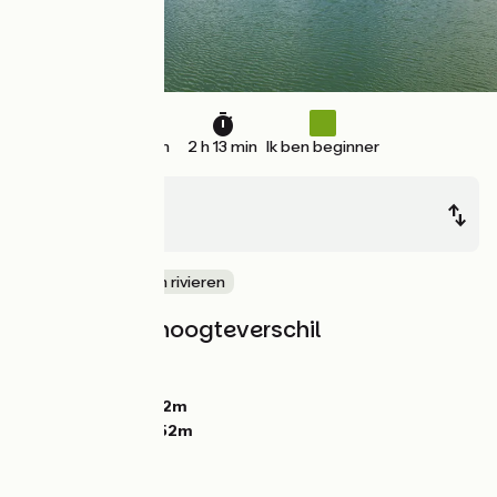
33 km
2 h 13 min
Ik ben beginner
Bâle
Mulhouse
langs kanalen en rivieren
Hellingen en hoogteverschil
Stijgingen:
0m
Dalingen:
10m
Laagste punt:
232m
Hoogste punt:
252m