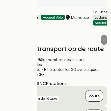
Camping de l'Ill
La Lorel
Mulhouse
Campsites
Accueil Vélo
Lodgings 
Accueil V
Treinen en transport op de route
Gare SBB de Bâle : nombreuses liaisons
internationales.
TER Mulhouse > Bâle toutes les 30’ avec espace
vélo, trajet en 30’.
Dichtstbijzijnde SNCF-stations
Mulhouse
Route
gare
251 m de l'étape