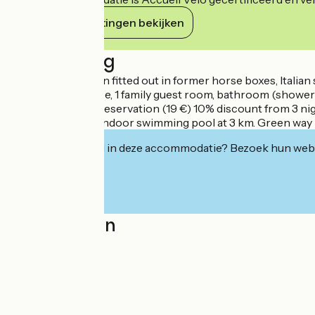
Haar verplichtingen bekijken
Beschrijving
2 rooms have been fitted out in former horse boxes, Italian
floor of their house, 1 family guest room, bathroom (shower/
Table d'hôtes on reservation (19 €) 10% discount from 3 n
park le Pal 12 km. Indoor swimming pool at 3 km. Green way i
Geïnteresseerd in deze accommodatie? Bezoek hun webs
Localisation