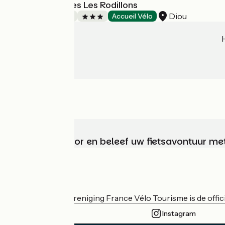
Chambre d'hôtes Les Rodillons
Diou
Bed and breakfast
Accueil Vélo
Kies, bereid voor en beleef uw fietsavontuur me
Wie zijn we?
De nationale vereniging France Vélo Tourisme is de officië
Instagram