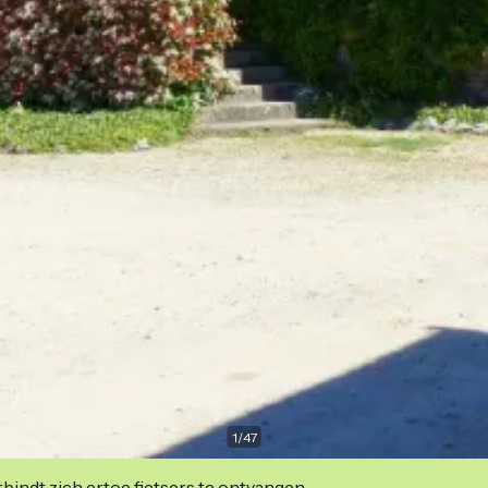
1
/
47
indt zich ertoe fietsers te ontvangen.