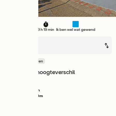
50 km
3 h 19 min
Ik ben wel wat gewend
Blaye
Bordeaux
Tussen de wijnvelden
Hellingen en hoogteverschil
Stijgingen:
32m
Dalingen:
32m
Laagste punt:
0m
Hoogste punt:
30m