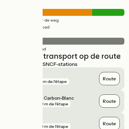
Wegtypes
37km
(73%) Over de weg
14km
(27%) Fietspad
Wegdektype
50km
(100%) Glad
Treinen en transport op de route
Dichtstbijzijnde SNCF-stations
La Gorp
Route
gare
421 m de l'étape
Sainte-Eulalie - Carbon-Blanc
Route
gare
670 m de l'étape
Margaux
Route
gare
990 m de l'étape