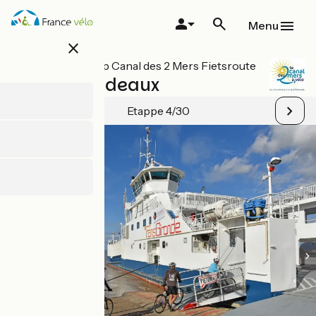
Overslaan
en
Menu
naar
close
de
inhoud
Alle etappes op Canal des 2 Mers Fietsroute
gaan
Blaye / Bordeaux
Etappe 4/30