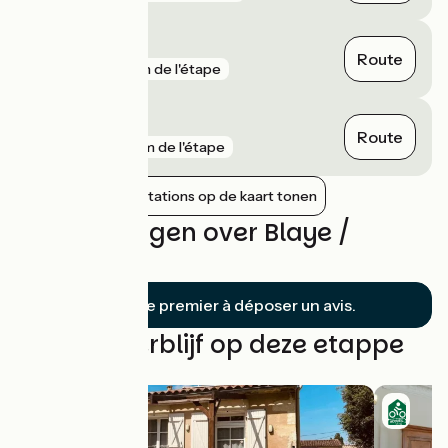
Moulis - Listrac
Route
gare
1 km de l'étape
Bassens
Route
gare
2 km de l'étape
Nabijgelegen stations op de kaart tonen
Beoordelingen over Blaye /
Bordeaux
Soyez le premier à déposer un avis.
Vind uw verblijf op deze etappe