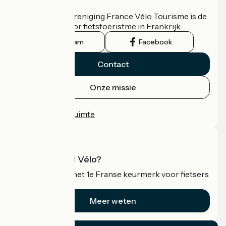
Wie zijn we?
De nationale vereniging France Vélo Tourisme is de
officiële gids voor fietstoeristme in Frankrijk.
Instagram
Facebook
Contact
Onze missie
Persruimte
Professionele ruimte
Wat is Accueil Vélo?
Accueil Vélo is het 1e Franse keurmerk voor fietsers
op vakantie.
Meer weten