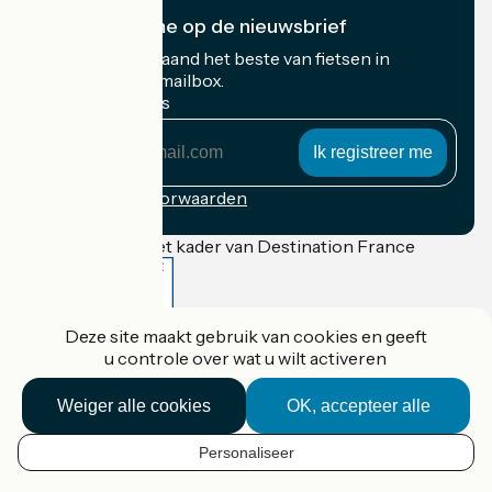
Ik abonneer me op de nieuwsbrief
Ontvang elke maand het beste van fietsen in
Frankrijk in uw mailbox.
Mijn e-mailadres
Mijn
e-
mailadres
Inschrijvingsvoorwaarden
Gefinancierd in het kader van Destination France
Deze site maakt gebruik van cookies en geeft
Accueil Vélo Pro
u controle over wat u wilt activeren
Contact
Wettelijke informatie
Weiger alle cookies
OK, accepteer alle
Contact
Privacy policy
Réalisation :
StudioJuillet
et
France Vélo Tourisme
Personaliseer
NL