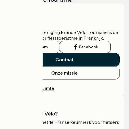
Wie zijn we?
De nationale vereniging France Vélo Tourisme is de
officiële gids voor fietstoeristme in Frankrijk.
Instagram
Facebook
Contact
Onze missie
Persruimte
Professionele ruimte
Wat is Accueil Vélo?
Accueil Vélo is het 1e Franse keurmerk voor fietsers
op vakantie.