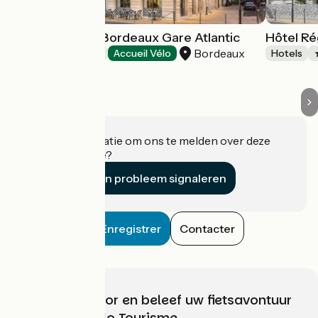
Hôtel Mercure Bordeaux Gare Atlantic
Hôtel Ré
Bordeaux
Hotels
Accueil Vélo
Hotels
Heeft u informatie om ons te melden over deze
accommodatie?
Een probleem signaleren
Enregistrer
Contacter
Kies, bereid voor en beleef uw fietsavontuur
met France Vélo Tourisme