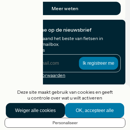
Meer weten
Ik abonneer me op de nieuwsbrief
Ontvang elke maand het beste van fietsen in
Frankrijk in uw mailbox.
Mijn e-mailadres
Mijn
e-
mailadres
Inschrijvingsvoorwaarden
Gefinancierd in het kader van Destination France
Deze site maakt gebruik van cookies en geeft
u controle over wat u wilt activeren
Weiger alle cookies
OK, accepteer alle
Accueil Vélo Pro
Contact
Personaliseer
Wettelijke informatie
NL