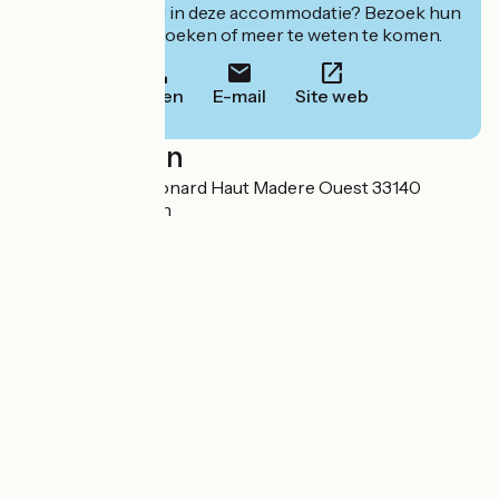
Geïnteresseerd in deze accommodatie? Bezoek hun
website om te boeken of meer te weten te komen.
Bellen
E-mail
Site web
Localisation
2-4 rue Jean Fragonard Haut Madere Ouest 33140
Villenave-d'Ornon