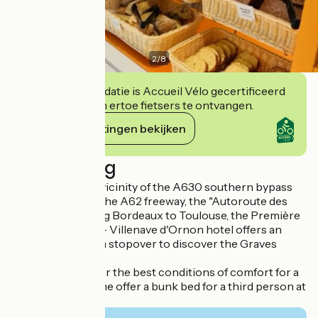
2
/
8
Deze accommodatie is Accueil Vélo gecertificeerd
en verbindt zich ertoe fietsers te ontvangen.
Haar verplichtingen bekijken
Beschrijving
In the immediate vicinity of the A630 southern bypass
and the arrival of the A62 freeway, the "Autoroute des
Deux Mers" linking Bordeaux to Toulouse, the Première
Classe Bordeaux - Villenave d'Ornon hotel offers an
ideal location for a stopover to discover the Graves
vineyards.
The 71 rooms offer the best conditions of comfort for a
pleasant stay. Some offer a bunk bed for a third person at
no extra charge.