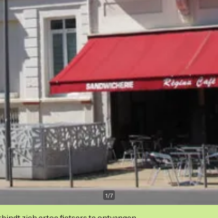
1
/
7
indt zich ertoe fietsers te ontvangen.