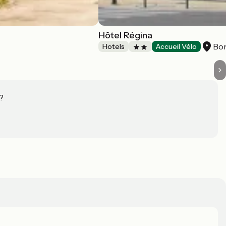
Hôtel Régina
Bo
Hotels
Accueil Vélo
?