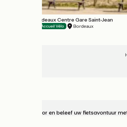
Hôtel B & B Bordeaux Centre Gare Saint-Jean
Bordeaux
Hotels
Accueil Vélo
Kies, bereid voor en beleef uw fietsavontuur me