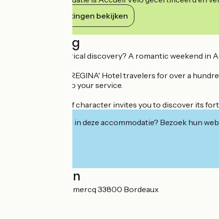
Haar verplichtingen bekijken
Beschrijving
A desire for historical discovery? A romantic weekend in 
Do not hesitate! 'REGINA' Hotel travelers for over a hundred
entirely devoted to your service.
The old building of character invites you to discover its fort
Geïnteresseerd in deze accommodatie? Bezoek hun webs
Localisation
34 rue Charles Domercq 33800 Bordeaux