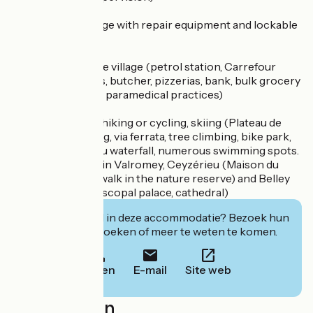
Secure bike storage with repair equipment and lockable
lockers.
All amenities in the village (petrol station, Carrefour
Market, 3 bakeries, butcher, pizzerias, bank, bulk grocery
store, medical and paramedical practices)
Nearby activities: hiking or cycling, skiing (Plateau de
Retord), canyoning, via ferrata, tree climbing, bike park,
fishing, Cerveyrieu waterfall, numerous swimming spots.
Lively cultural life in Valromey, Ceyzérieu (Maison du
Marais and boardwalk in the nature reserve) and Belley
(media library, episcopal palace, cathedral)
Geïnteresseerd in deze accommodatie? Bezoek hun
website om te boeken of meer te weten te komen.
Bellen
E-mail
Site web
Localisation