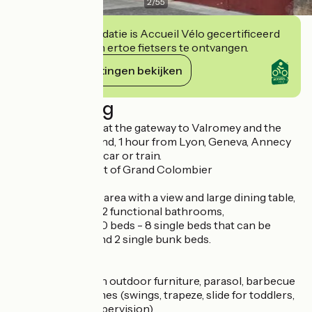
2
/
55
Deze accommodatie is Accueil Vélo gecertificeerd
en verbindt zich ertoe fietsers te ontvangen.
Haar verplichtingen bekijken
Beschrijving
Renovated house at the gateway to Valromey and the
Savoyard hinterland, 1 hour from Lyon, Geneva, Annecy
and Chambéry by car or train.
Located at the foot of Grand Colombier
Large 50 m² living area with a view and large dining table,
separate kitchen, 2 functional bathrooms,
4 bedrooms and 10 beds - 8 single beds that can be
joined together and 2 single bunk beds.
Sheets provided
150 m² garden with outdoor furniture, parasol, barbecue
and children's games (swings, trapeze, slide for toddlers,
under parental supervision)