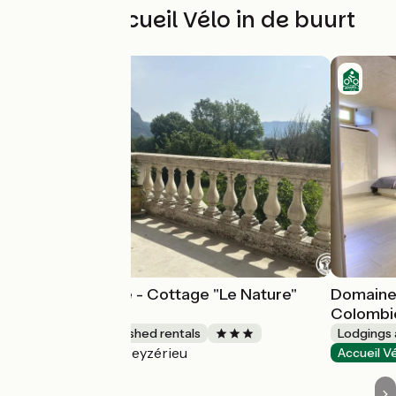
Andere Accueil Vélo in de buurt
La Tranquilitude - Cottage "Le Nature"
Domaine 
garden level
Colombi
Lodgings and furnished rentals
Lodgings 
Ceyzérieu
Accueil Vélo
Accueil V