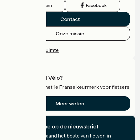
Instagram
Facebook
Contact
Onze missie
Persruimte
Professionele ruimte
Wat is Accueil Vélo?
Accueil Vélo is het 1e Franse keurmerk voor fietsers
op vakantie.
Meer weten
Ik abonneer me op de nieuwsbrief
Ontvang elke maand het beste van fietsen in