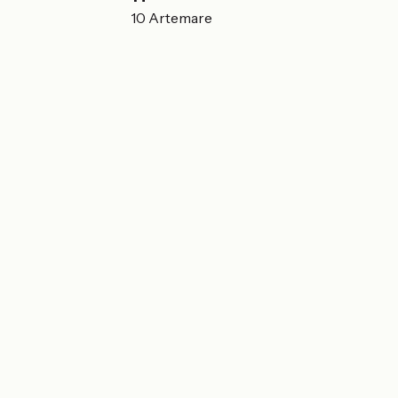
3 rue du Canal 01510 Artemare