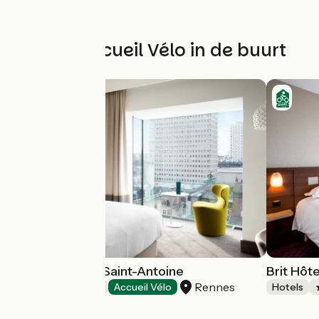
Andere Accueil Vélo in de buurt
Hôtel & Spa Le Saint-Antoine
Brit Hôt
Rennes
Hotels
Accueil Vélo
Hotels