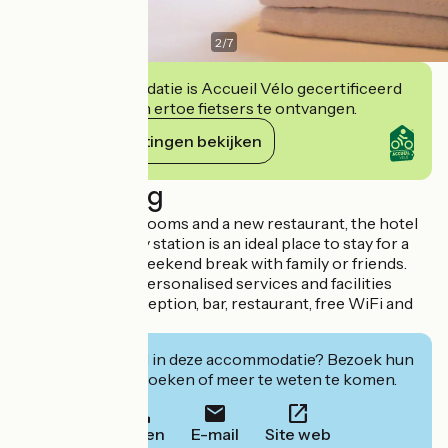
2
/
7
Deze accommodatie is Accueil Vélo gecertificeerd
en verbindt zich ertoe fietsers te ontvangen.
Haar verplichtingen bekijken
Beschrijving
With 37 modern rooms and a new restaurant, the hotel
next to the railway station is an ideal place to stay for a
business trip or weekend break with family or friends.
Quality, modern, personalised services and facilities
including 24/7 reception, bar, restaurant, free WiFi and
car park.
Geïnteresseerd in deze accommodatie? Bezoek hun
website om te boeken of meer te weten te komen.
Bellen
E-mail
Site web