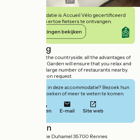
2
/
11
Deze accommodatie is Accueil Vélo gecertificeerd
en verbindt zich ertoe fietsers te ontvangen.
Haar verplichtingen bekijken
Beschrijving
All the delights of the countryside; all the advantages of
the city centre. Le Garden will ensure that you relax and
enjoy your stay. A large number of restaurants nearby.
Car park available on request.
Geïnteresseerd in deze accommodatie? Bezoek hun
website om te boeken of meer te weten te komen.
Bellen
E-mail
Site web
Localisation
3bis rue Jean-Marie Duhamel 35700 Rennes