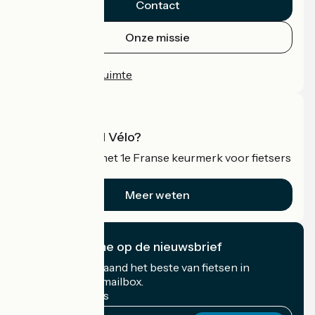
Contact
Onze missie
Persruimte
Professionele ruimte
Wat is Accueil Vélo?
Accueil Vélo is het 1e Franse keurmerk voor fietsers
op vakantie.
Meer weten
Ik abonneer me op de nieuwsbrief
Ontvang elke maand het beste van fietsen in
Frankrijk in uw mailbox.
Mijn e-mailadres