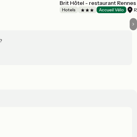
Brit Hôtel - restaurant Rennes
R
Hotels
Accueil Vélo
?