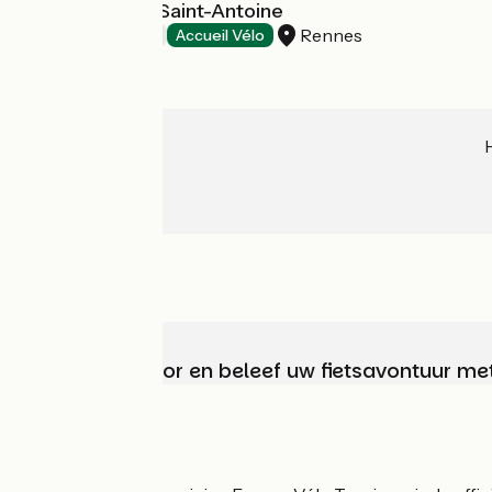
Hôtel & Spa Le Saint-Antoine
Rennes
Hotels
Accueil Vélo
Kies, bereid voor en beleef uw fietsavontuur me
Wie zijn we?