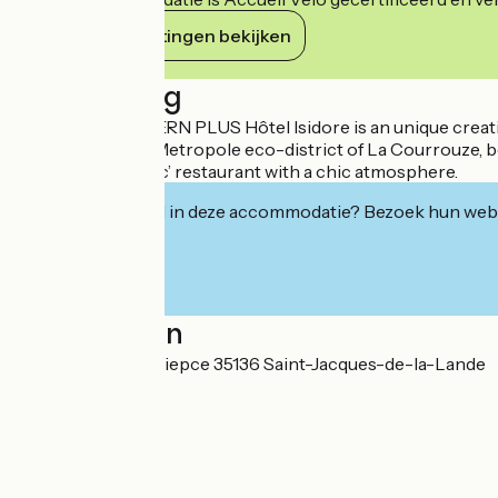
Haar verplichtingen bekijken
Beschrijving
The BEST WESTERN PLUS Hôtel Isidore is an unique creation
the new Rennes Metropole eco-district of La Courrouze, be
and a ‘bistronomic’ restaurant with a chic atmosphere.
Geïnteresseerd in deze accommodatie? Bezoek hun webs
Localisation
1 rue Nicéphore Niepce 35136 Saint-Jacques-de-la-Lande