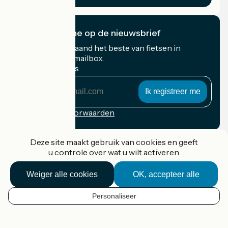
Ik abonneer me op de nieuwsbrief
Ontvang elke maand het beste van fietsen in
Frankrijk in uw mailbox.
Mijn e-mailadres
Mijn
e-
mailadres
Inschrijvingsvoorwaarden
Gefinancierd in het kader van Destination France
Deze site maakt gebruik van cookies en geeft
u controle over wat u wilt activeren
Weiger alle cookies
OK, accepteer alle
Accueil Vélo Pro
Contact
Personaliseer
Wettelijke informatie
NL
Contact
Privacy policy