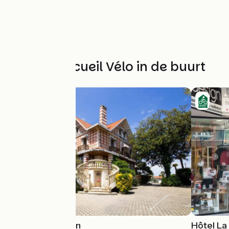
Andere Accueil Vélo in de buurt
Hôtel Le Dauphin
Hôtel La