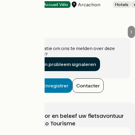
Arcachon
Hotels
Accueil Vélo
Hotels
Heeft u informatie om ons te melden over deze
accommodatie?
Een probleem signaleren
Enregistrer
Contacter
Kies, bereid voor en beleef uw fietsavontuur
met France Vélo Tourisme