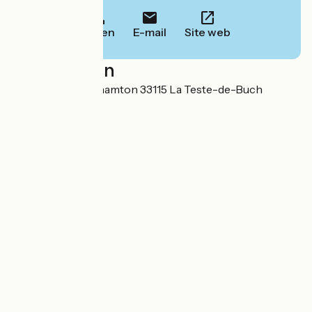
Bellen
E-mail
Site web
Localisation
9 avenue de Binghamton 33115 La Teste-de-Buch