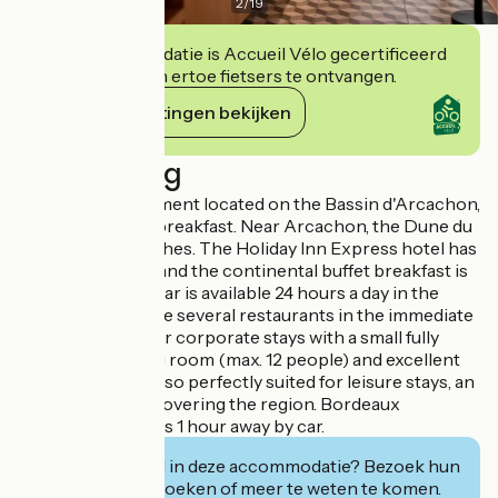
2
/
19
Deze accommodatie is Accueil Vélo gecertificeerd
en verbindt zich ertoe fietsers te ontvangen.
Haar verplichtingen bekijken
Beschrijving
Superb establishment located on the Bassin d'Arcachon,
free wifi and free breakfast. Near Arcachon, the Dune du
Pilat and the beaches. The Holiday Inn Express hotel has
a private parking and the continental buffet breakfast is
offered. A snack bar is available 24 hours a day in the
hotel and there are several restaurants in the immediate
vicinity. Perfect for corporate stays with a small fully
equipped meeting room (max. 12 people) and excellent
wifi. The hotel is also perfectly suited for leisure stays, an
ideal base for discovering the region. Bordeaux
Mérignac airport is 1 hour away by car.
Geïnteresseerd in deze accommodatie? Bezoek hun
website om te boeken of meer te weten te komen.