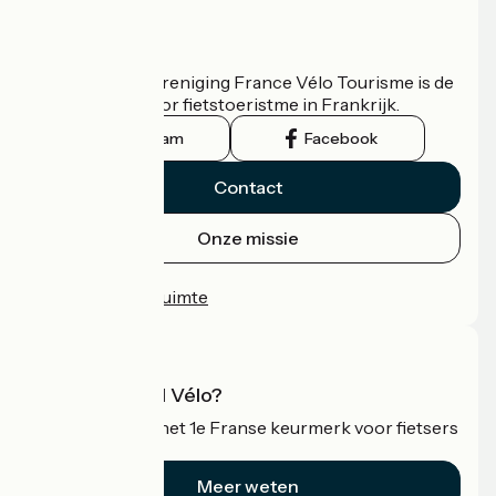
Wie zijn we?
De nationale vereniging France Vélo Tourisme is de
officiële gids voor fietstoeristme in Frankrijk.
Instagram
Facebook
Contact
Onze missie
Persruimte
Professionele ruimte
Wat is Accueil Vélo?
Accueil Vélo is het 1e Franse keurmerk voor fietsers
op vakantie.
Meer weten