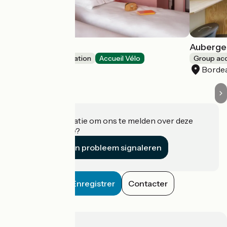
Eklo Bordeaux
Auberge
Group accommodation
Accueil Vélo
Group a
Bordeaux
Borde
Heeft u informatie om ons te melden over deze
accommodatie?
Een probleem signaleren
Enregistrer
Contacter