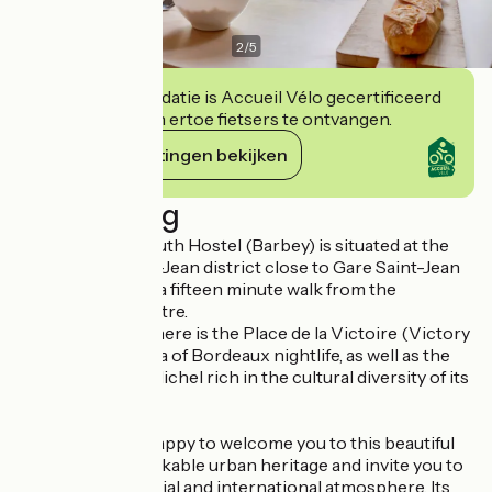
2
/
5
Deze accommodatie is Accueil Vélo gecertificeerd
en verbindt zich ertoe fietsers te ontvangen.
Haar verplichtingen bekijken
Beschrijving
The Bordeaux Youth Hostel (Barbey) is situated at the
heart of the Saint-Jean district close to Gare Saint-Jean
Train Station and a fifteen minute walk from the
historical city centre.
Located nearby there is the Place de la Victoire (Victory
Square) the Mecca of Bordeaux nightlife, as well as the
district of Saint-Michel rich in the cultural diversity of its
inhabitants.
The Auberge is happy to welcome you to this beautiful
city with its remarkable urban heritage and invite you to
share in its convivial and international atmosphere. Its