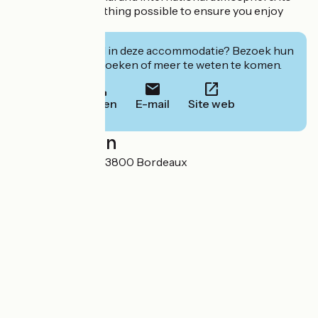
team will do everything possible to ensure you enjoy
your stay
Geïnteresseerd in deze accommodatie? Bezoek hun
website om te boeken of meer te weten te komen.
Bellen
E-mail
Site web
Localisation
22 cours Barbey 33800 Bordeaux