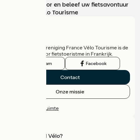
Kies, bereid voor en beleef uw fietsavontuur
met France Vélo Tourisme
Wie zijn we?
De nationale vereniging France Vélo Tourisme is de
officiële gids voor fietstoeristme in Frankrijk.
Instagram
Facebook
Contact
Onze missie
Persruimte
Professionele ruimte
Wat is Accueil Vélo?