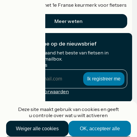
Accueil Vélo is het 1e Franse keurmerk voor fietsers
op vakantie.
Meer weten
Ik abonneer me op de nieuwsbrief
Ontvang elke maand het beste van fietsen in
Frankrijk in uw mailbox.
Mijn e-mailadres
Mijn
e-
mailadres
Inschrijvingsvoorwaarden
Gefinancierd in het kader van Destination France
Deze site maakt gebruik van cookies en geeft
u controle over wat u wilt activeren
Weiger alle cookies
OK, accepteer alle
Accueil Vélo Pro