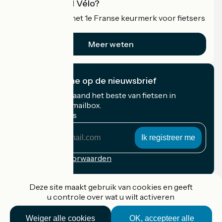
Wat is Accueil Vélo?
Accueil Vélo is het 1e Franse keurmerk voor fietsers
op vakantie.
Meer weten
Ik abonneer me op de nieuwsbrief
Ontvang elke maand het beste van fietsen in
Frankrijk in uw mailbox.
Mijn e-mailadres
Mijn
e-
mailadres
Inschrijvingsvoorwaarden
Gefinancierd in het kader van Destination France
Deze site maakt gebruik van cookies en geeft
u controle over wat u wilt activeren
Weiger alle cookies
OK, accepteer alle