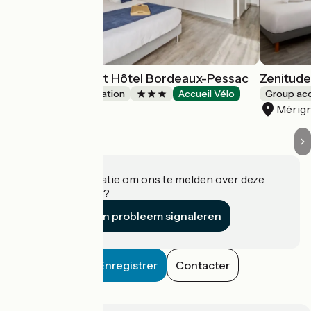
All Suites Appart Hôtel Bordeaux-Pessac
Zenitude
Group accommodation
Accueil Vélo
Group a
Pessac
Mérig
Heeft u informatie om ons te melden over deze
accommodatie?
Een probleem signaleren
Enregistrer
Contacter