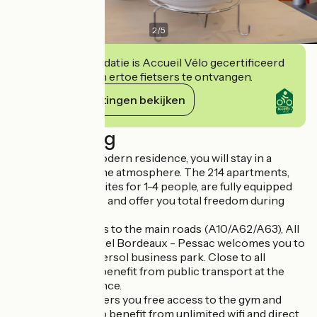
2
/
5
Deze accommodatie is Accueil Vélo gecertificeerd
en verbindt zich ertoe fietsers te ontvangen.
Haar verplichtingen bekijken
Beschrijving
In this new and modern residence, you will stay in a
relaxing and serene atmosphere. The 214 apartments,
from studios to suites for 1-4 people, are fully equipped
with a kitchenette and offer you total freedom during
your stay
With direct access to the main roads (A10/A62/A63), All
Suites Appart Hôtel Bordeaux - Pessac welcomes you to
the heart of the Bersol business park. Close to all
services, you will benefit from public transport at the
foot of the residence.
The residence offers you free access to the gym and
sauna, you will also benefit from unlimited wifi and direct