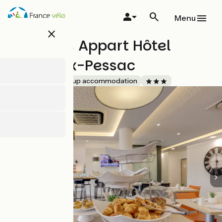
Overslaan
en
Menu
naar
close
de
All Suites Appart Hôtel
inhoud
gaan
Bordeaux-Pessac
Accueil Vélo
Group accommodation