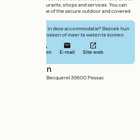
proximity to restaurants, shops and services. You can
also take advantage of the secure outdoor and covered
parking lots.
Geïnteresseerd in deze accommodatie? Bezoek hun
website om te boeken of meer te weten te komen.
Bellen
E-mail
Site web
Localisation
2 avenue Antoine Becquerel 33600 Pessac