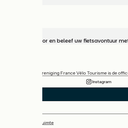
Kies, bereid voor en beleef uw fietsavontuur me
Wie zijn we?
De nationale vereniging France Vélo Tourisme is de officië
Instagram
Persruimte
Professionele ruimte