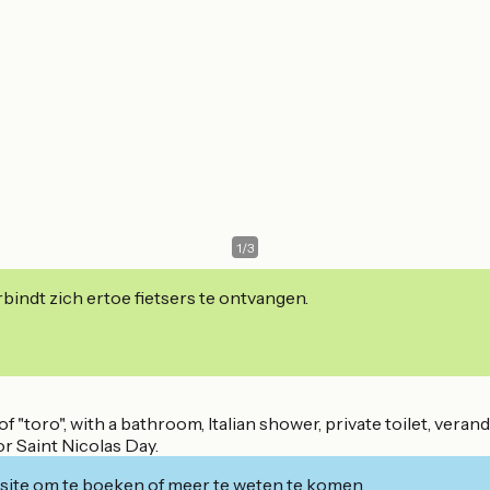
1
/
3
indt zich ertoe fietsers te ontvangen.
toro", with a bathroom, Italian shower, private toilet, veranda 
 Saint Nicolas Day.
ite om te boeken of meer te weten te komen.