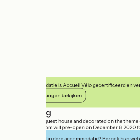
Deze accommodatie is Accueil Vélo gecertificeerd en verb
Haar verplichtingen bekijken
Beschrijving
A 24m² room in a guest house and decorated on the theme of "
The treatment room will pre-open on December 6, 2020 for
Geïnteresseerd in deze accommodatie? Bezoek hun webs