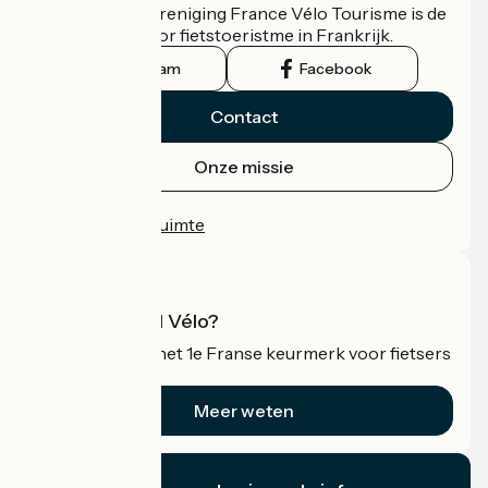
De nationale vereniging France Vélo Tourisme is de
officiële gids voor fietstoeristme in Frankrijk.
Instagram
Facebook
Contact
Onze missie
Persruimte
Professionele ruimte
Wat is Accueil Vélo?
Accueil Vélo is het 1e Franse keurmerk voor fietsers
op vakantie.
Meer weten