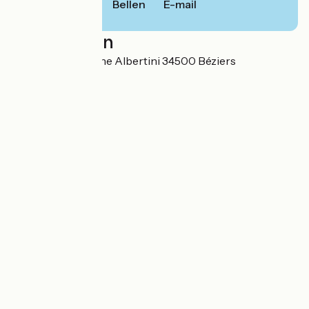
Bellen
E-mail
Localisation
16 Avenue Enseigne Albertini 34500 Béziers