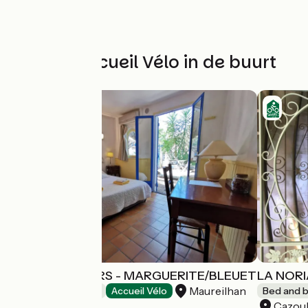
Andere Accueil Vélo in de buurt
LES ARBOUSIERS - MARGUERITE/BLEUET
LA NORI
Maureilhan
Bed and breakfast
Accueil Vélo
Bed and b
Cazoul