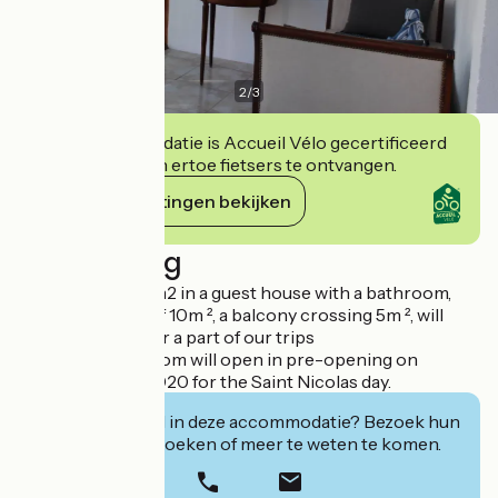
2
/
3
Deze accommodatie is Accueil Vélo gecertificeerd
en verbindt zich ertoe fietsers te ontvangen.
Haar verplichtingen bekijken
Beschrijving
This room of 29 m2 in a guest house with a bathroom,
toilet, a veranda of 10m ², a balcony crossing 5m ², will
make you discover a part of our trips
The treatment room will open in pre-opening on
December 6th, 2020 for the Saint Nicolas day.
Geïnteresseerd in deze accommodatie? Bezoek hun
website om te boeken of meer te weten te komen.