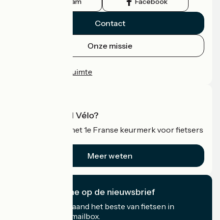
Instagram
Facebook
Contact
Onze missie
Persruimte
Professionele ruimte
Wat is Accueil Vélo?
Accueil Vélo is het 1e Franse keurmerk voor fietsers
op vakantie.
Meer weten
Ik abonneer me op de nieuwsbrief
Ontvang elke maand het beste van fietsen in
Frankrijk in uw mailbox.