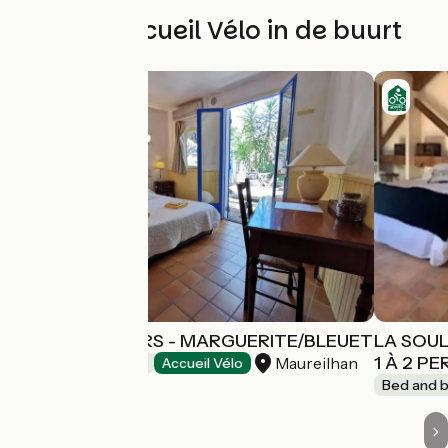
Andere Accueil Vélo in de buurt
LES ARBOUSIERS - MARGUERITE/BLEUET
LA SOUL
1 À 2 P
Maureilhan
Bed and breakfast
Accueil Vélo
Bed and b