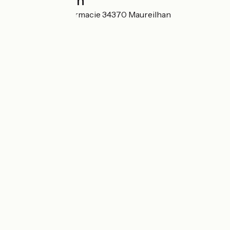
Localisation
Impasse de la Pharmacie 34370 Maureilhan