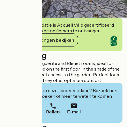
2
/
6
Deze accommodatie is Accueil Vélo gecertificeerd
en verbindt zich ertoe fietsers te ontvangen.
Haar verplichtingen bekijken
Beschrijving
The adjoining Marguerite and Bleuet rooms, ideal for
families, are located on the first floor, in the shade of the
trees and with direct access to the garden. Perfect for a
cool summer stay, they offer optimum comfort.
Geïnteresseerd in deze accommodatie? Bezoek hun
website om te boeken of meer te weten te komen.
Bellen
E-mail