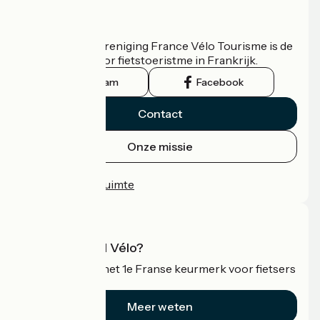
Wie zijn we?
De nationale vereniging France Vélo Tourisme is de
officiële gids voor fietstoeristme in Frankrijk.
Instagram
Facebook
Contact
Onze missie
Persruimte
Professionele ruimte
Wat is Accueil Vélo?
Accueil Vélo is het 1e Franse keurmerk voor fietsers
op vakantie.
Meer weten