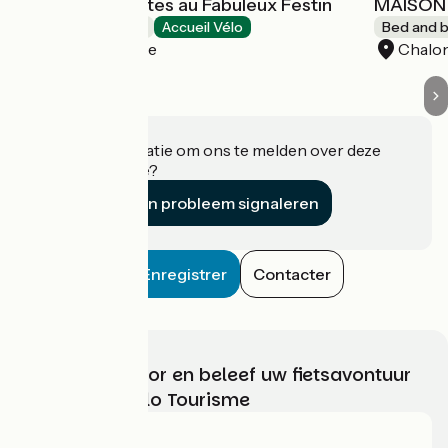
Chambres d'Hôtes au Fabuleux Festin
MAISON 
Bed and breakfast
Accueil Vélo
Bed and b
La Possonnière
Chalon
Heeft u informatie om ons te melden over deze
accommodatie?
Een probleem signaleren
Enregistrer
Contacter
Kies, bereid voor en beleef uw fietsavontuur
met France Vélo Tourisme