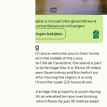
3
/
5
Deze accommodatie is Accueil Vélo gecertificeerd
en verbindt zich ertoe fietsers te ontvangen.
Haar verplichtingen bekijken
Beschrijving
Owners Janne and Francis welcome you to their home,
located on an island in the middle of the Loire.
Designated a 'Petite Cité de Caractère', the island is part
of the UNESCO World Heritage Site. It is 15kms (9 miles)
from Angers, between Savennières and Rochefort sur
Loire. Ideally placed for touring the region, it is only
150Kms (90 miles) from the coast (2.5 hours drive).
Accessed by a road bridge, the property is south-facing
and sits on stilts with an elevated terrace overlooking
the majestic Loire which flows-by just 30 metres away!