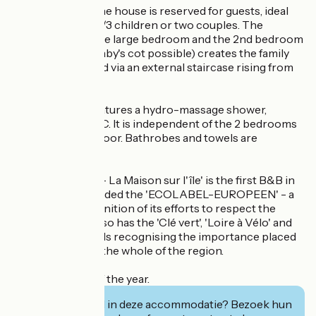
The 1st Floor of the house is reserved for guests, ideal
for families with 2/3 children or two couples. The
combination of the large bedroom and the 2nd bedroom
with twin beds (baby's cot possible) creates the family
suite. It is accessed via an external staircase rising from
the terrace.
The bathroom features a hydro-massage shower,
washbasin and WC. It is independent of the 2 bedrooms
but on the same floor. Bathrobes and towels are
supplied.
'Chambre d'hôte - La Maison sur l'île' is the first B&B in
France to be awarded the 'ECOLABEL-EUROPEEN' - a
prestigious recognition of its efforts to respect the
environment. It also has the 'Clé vert', 'Loire à Vélo' and
Accueil Vélo' labels recognising the importance placed
on cycling within the whole of the region.
Open every day of the year.
Geïnteresseerd in deze accommodatie? Bezoek hun