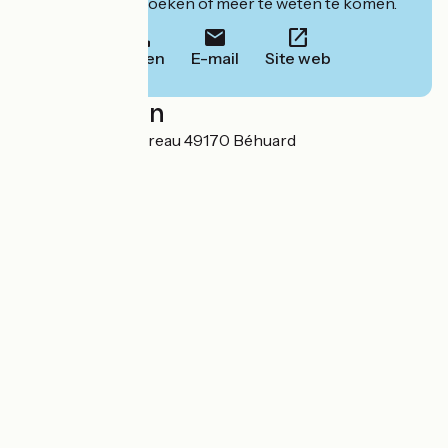
website om te boeken of meer te weten te komen.
Bellen
E-mail
Site web
Localisation
6 chemin du Merdreau 49170 Béhuard