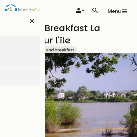
Overslaan
en
Menu
naar
close
de
Bed and Breakfast La
inhoud
gaan
Maison sur l'île
Accueil Vélo
Bed and breakfast