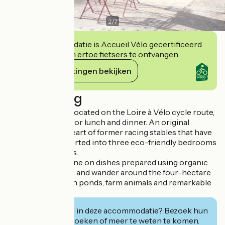
2
/
7
Deze accommodatie is Accueil Vélo gecertificeerd
en verbindt zich ertoe fietsers te ontvangen.
Haar verplichtingen bekijken
Beschrijving
Our guest house, located on the Loire à Vélo cycle route,
offers you a feast for lunch and dinner. An original
stopover in the heart of former racing stables that have
been partly converted into three eco-friendly bedrooms
and a table d'hôtes.
You'll be able to dine on dishes prepared using organic
and local produce, and wander around the four-hectare
site, complete with ponds, farm animals and remarkable
trees.
Geïnteresseerd in deze accommodatie? Bezoek hun
website om te boeken of meer te weten te komen.