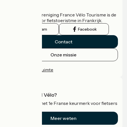
Wie zijn we?
De nationale vereniging France Vélo Tourisme is de
officiële gids voor fietstoeristme in Frankrijk.
Instagram
Facebook
Contact
Onze missie
Persruimte
Professionele ruimte
Wat is Accueil Vélo?
Accueil Vélo is het 1e Franse keurmerk voor fietsers
op vakantie.
Meer weten