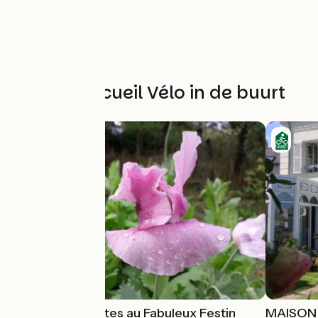
Andere Accueil Vélo in de buurt
Chambres d'Hôtes au Fabuleux Festin
MAISON 