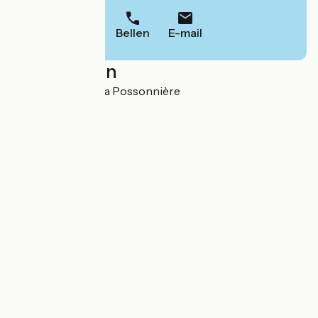
Bellen
E-mail
Localisation
1, La Loge 49170 La Possonnière