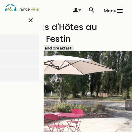
Overslaan
en
Menu
naar
close
de
Chambres d'Hôtes au
inhoud
gaan
Fabuleux Festin
Accueil Vélo
Bed and breakfast