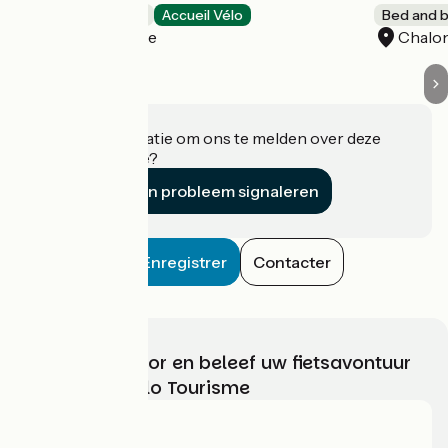
Bed and breakfast
Accueil Vélo
Bed and b
La Possonnière
Chalon
Heeft u informatie om ons te melden over deze
accommodatie?
Een probleem signaleren
Enregistrer
Contacter
Kies, bereid voor en beleef uw fietsavontuur
met France Vélo Tourisme