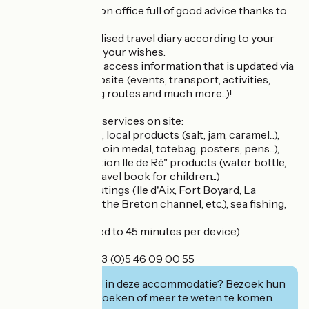
Leave the reception office full of good advice thanks to
the RoadBOOK!
Ask for a personalised travel diary according to your
period of stay and your wishes.
This allows you to access information that is updated via
your personal website (events, transport, activities,
essentials, walking routes and much more...)!
You will find many services on site:
- Shop: postcards, local products (salt, jam, caramel...),
souvenirs (Paris coin medal, totebag, posters, pens...),
range of "Destination Ile de Ré" products (water bottle,
mug, notebook, travel book for children...)
- Ticketing: sea outings (Ile d'Aix, Fort Boyard, La
Rochelle, walks in the Breton channel, etc.), sea fishing,
guided tours, etc.
- Free WiFi (limited to 45 minutes per device)
Single number: +33 (0)5 46 09 00 55
Geïnteresseerd in deze accommodatie? Bezoek hun
website om te boeken of meer te weten te komen.