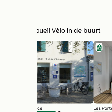
Andere Accueil Vélo in de buurt
Loix Tourist Office
Les Port