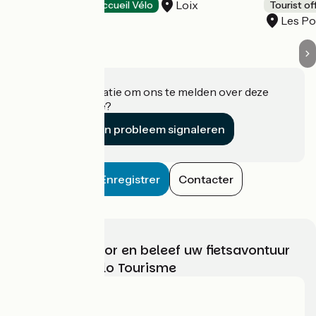
Loix
Tourist offices
Accueil Vélo
Tourist of
Les Po
Heeft u informatie om ons te melden over deze
accommodatie?
Een probleem signaleren
Enregistrer
Contacter
Kies, bereid voor en beleef uw fietsavontuur
met France Vélo Tourisme