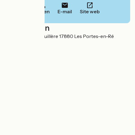
Bellen
E-mail
Site web
Localisation
19 rue de la Grenouillère 17880 Les Portes-en-Ré