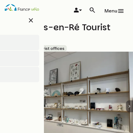
Overslaan
en
Menu
naar
close
de
Les Portes-en-Ré Tourist
inhoud
gaan
Office
Accueil Vélo
Tourist offices