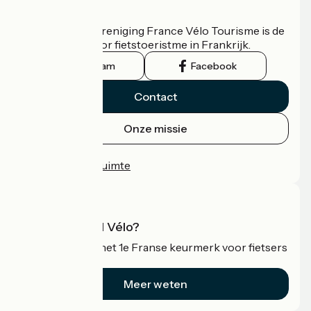
Wie zijn we?
De nationale vereniging France Vélo Tourisme is de
officiële gids voor fietstoeristme in Frankrijk.
Instagram
Facebook
Contact
Onze missie
Persruimte
Professionele ruimte
Wat is Accueil Vélo?
Accueil Vélo is het 1e Franse keurmerk voor fietsers
op vakantie.
Meer weten