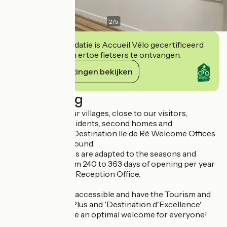
2
/
5
Deze accommodatie is Accueil Vélo gecertificeerd
en verbindt zich ertoe fietsers te ontvangen.
Haar verplichtingen bekijken
Beschrijving
In the centre of our villages, close to our visitors,
partners, local residents, second homes and
associations, the Destination Ile de Ré Welcome Offices
are open all year round.
Our opening hours are adapted to the seasons and
guarantee you from 240 to 363 days of opening per year
depending on the Reception Office.
All our offices are accessible and have the Tourism and
Handicap, Family Plus and 'Destination d'Excellence'
labels to guarantee an optimal welcome for everyone!