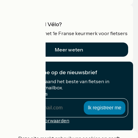
Wat is Accueil Vélo?
Accueil Vélo is het 1e Franse keurmerk voor fietsers
op vakantie.
Meer weten
Ik abonneer me op de nieuwsbrief
Ontvang elke maand het beste van fietsen in
Frankrijk in uw mailbox.
Mijn e-mailadres
Mijn
e-
mailadres
Inschrijvingsvoorwaarden
Gefinancierd in het kader van Destination France