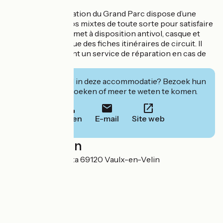
Le Magasin de location du Grand Parc dispose d’une
large flotte de vélos mixtes de toute sorte pour satisfaire
tous ses clients. Il met à disposition antivol, casque et
gilet jaune. Ainsi que des fiches itinéraires de circuit. Il
propose également un service de réparation en cas de
petite avarie.
Geïnteresseerd in deze accommodatie? Bezoek hun
website om te boeken of meer te weten te komen.
Bellen
E-mail
Site web
Localisation
Chemin de la Bletta 69120 Vaulx-en-Velin