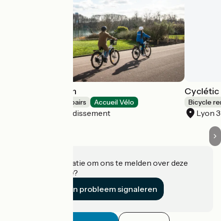
Mobilboard Lyon
Cyclétic
Bicycle rentals/ repairs
Accueil Vélo
Bicycle re
Lyon 5e Arrondissement
Lyon 
Heeft u informatie om ons te melden over deze
accommodatie?
Een probleem signaleren