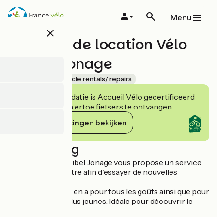
Overslaan
en
Menu
naar
close
de
Magasin de location Vélo
inhoud
gaan
Miribel Jonage
Accueil Vélo
Bicycle rentals/ repairs
Deze accommodatie is Accueil Vélo gecertificeerd
en verbindt zich ertoe fietsers te ontvangen.
Haar verplichtingen bekijken
Beschrijving
Le Grand Parc Miribel Jonage vous propose un service
de location terrestre afin d'essayer de nouvelles
sensations.
Vélo, VTT, VAE, il y en a pour tous les goûts ainsi que pour
les grands et les plus jeunes. Idéale pour découvrir le
Parc autrement.