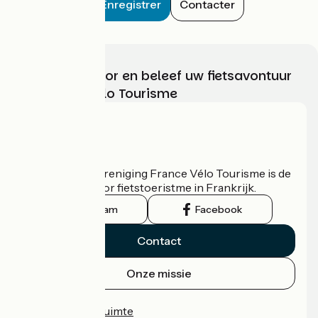
Enregistrer
Contacter
Kies, bereid voor en beleef uw fietsavontuur
met France Vélo Tourisme
Wie zijn we?
De nationale vereniging France Vélo Tourisme is de
officiële gids voor fietstoeristme in Frankrijk.
Instagram
Facebook
Contact
Onze missie
Persruimte
Professionele ruimte