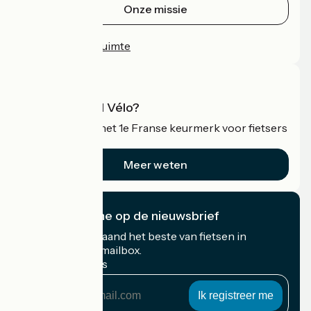
Onze missie
Persruimte
Professionele ruimte
Wat is Accueil Vélo?
Accueil Vélo is het 1e Franse keurmerk voor fietsers
op vakantie.
Meer weten
Ik abonneer me op de nieuwsbrief
Ontvang elke maand het beste van fietsen in
Frankrijk in uw mailbox.
Mijn e-mailadres
Mijn
e-