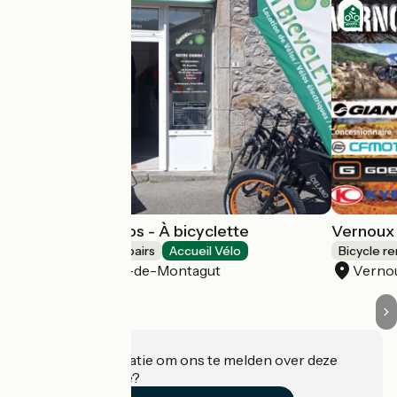
Location de vélos - À bicyclette
Vernoux L
Bicycle rentals/ repairs
Accueil Vélo
Bicycle re
Saint-Sauveur-de-Montagut
Vernou
Heeft u informatie om ons te melden over deze
accommodatie?