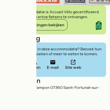
Deze accommodatie is Accueil Vélo gecertificeerd
en verbindt zich ertoe fietsers te ontvangen.
Haar verplichtingen bekijken
Beschrijving
Geïnteresseerd in deze accommodatie? Bezoek hun
website om te boeken of meer te weten te komen.
Bellen
E-mail
Site web
Localisation
130 Rue Général Rampon 07360 Saint-Fortunat-sur-
Eyrieux