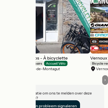
Location de vélos - À bicyclette
Vernoux L
Bicycle rentals/ repairs
Accueil Vélo
Bicycle re
Saint-Sauveur-de-Montagut
Vernou
Heeft u informatie om ons te melden over deze
accommodatie?
Een probleem signaleren