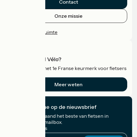
Contact
Onze missie
Persruimte
Professionele ruimte
Wat is Accueil Vélo?
Accueil Vélo is het 1e Franse keurmerk voor fietsers
op vakantie.
Meer weten
Ik abonneer me op de nieuwsbrief
Ontvang elke maand het beste van fietsen in
Frankrijk in uw mailbox.
Mijn e-mailadres