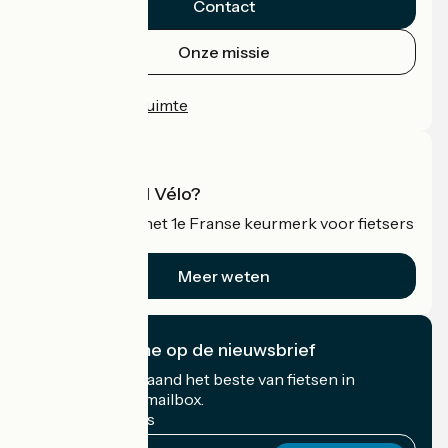
Contact
Onze missie
Persruimte
Professionele ruimte
Wat is Accueil Vélo?
Accueil Vélo is het 1e Franse keurmerk voor fietsers
op vakantie.
Meer weten
Ik abonneer me op de nieuwsbrief
Ontvang elke maand het beste van fietsen in
Frankrijk in uw mailbox.
Mijn e-mailadres