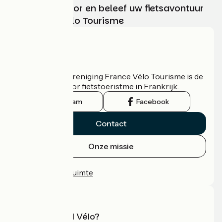
Kies, bereid voor en beleef uw fietsavontuur
met France Vélo Tourisme
Wie zijn we?
De nationale vereniging France Vélo Tourisme is de
officiële gids voor fietstoeristme in Frankrijk.
Instagram
Facebook
Contact
Onze missie
Persruimte
Professionele ruimte
Wat is Accueil Vélo?