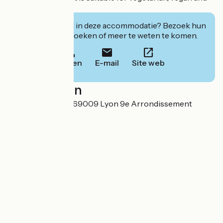
gluten-free diets.
Geïnteresseerd in deze accommodatie? Bezoek hun
website om te boeken of meer te weten te komen.
Bellen
E-mail
Site web
Localisation
2 rue des Mûriers 69009 Lyon 9e Arrondissement