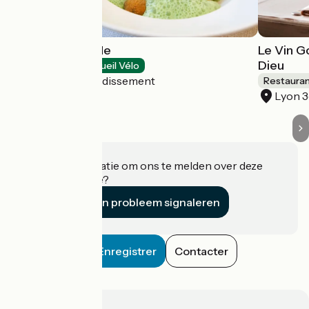
Tibone & Dorade
Le Vin G
Dieu
Restaurants
Accueil Vélo
Lyon 9e Arrondissement
Restaura
Lyon 
Heeft u informatie om ons te melden over deze
accommodatie?
Een probleem signaleren
Enregistrer
Contacter