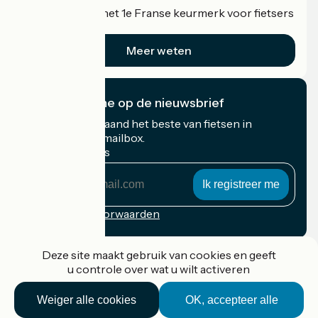
Accueil Vélo is het 1e Franse keurmerk voor fietsers
op vakantie.
Meer weten
Ik abonneer me op de nieuwsbrief
Ontvang elke maand het beste van fietsen in
Frankrijk in uw mailbox.
Mijn e-mailadres
Mijn
e-
mailadres
Inschrijvingsvoorwaarden
Gefinancierd in het kader van Destination France
Deze site maakt gebruik van cookies en geeft
u controle over wat u wilt activeren
Weiger alle cookies
OK, accepteer alle
Accueil Vélo Pro