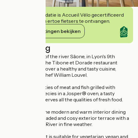
2
/
6
Deze accommodatie is Accueil Vélo gecertificeerd
en verbindt zich ertoe fietsers te ontvangen.
Haar verplichtingen bekijken
Beschrijving
Facing the banks of the river Sâone, in Lyon's 9th
arrondissement, the Tibone et Dorade restaurant
invites you to discover a healthy and tasty cuisine,
orchestrated by chef William Louvel.
Enjoy the specialities of meat and fish grilled with
different wood species in a Josper® oven, a tasty
cooking that preserves all the qualities of fresh food.
Lunch or dine in the modern and warm interior dining
room or on the shaded and cosy exterior terrace with a
view of the Saône River in fine weather.
The establishment is suitable for vegetarian, vegan and