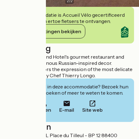
2
/
2
Deze accommodatie is Accueil Vélo gecertificeerd
en verbindt zich ertoe fietsers te ontvangen.
Haar verplichtingen bekijken
Beschrijving
Pavillon P, the Grand Hotel's gourmet restaurant and
SPA. Refined, luminous Russian-inspired decor.
A setting that favors the expression of the most delicate
flavors executed by Chef Thierry Longo.
Geïnteresseerd in deze accommodatie? Bezoek hun
website om te boeken of meer te weten te komen.
Bellen
E-mail
Site web
Localisation
LE GRAND HOTEL Place du Tilleul - BP 12 88400