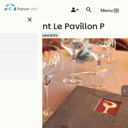
Overslaan
en
Menu
naar
close
de
Restaurant Le Pavillon P
inhoud
gaan
Accueil Vélo
Restaurants