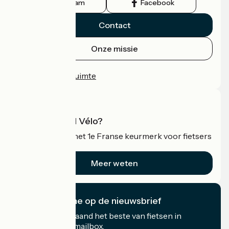
Instagram
Facebook
Contact
Onze missie
Persruimte
Professionele ruimte
Wat is Accueil Vélo?
Accueil Vélo is het 1e Franse keurmerk voor fietsers
op vakantie.
Meer weten
Ik abonneer me op de nieuwsbrief
Ontvang elke maand het beste van fietsen in
Frankrijk in uw mailbox.