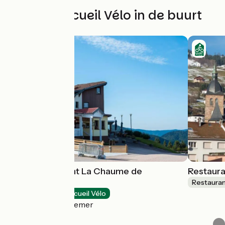
Andere Accueil Vélo in de buurt
Hôtel-restaurant La Chaume de
Restaur
Balveurche
Restaura
Hotels
Accueil Vélo
Xonrupt-Longemer