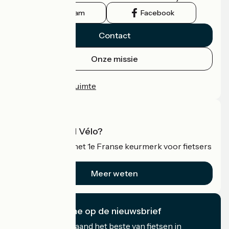
Instagram
Facebook
Contact
Onze missie
Persruimte
Professionele ruimte
Wat is Accueil Vélo?
Accueil Vélo is het 1e Franse keurmerk voor fietsers
op vakantie.
Meer weten
Ik abonneer me op de nieuwsbrief
Ontvang elke maand het beste van fietsen in