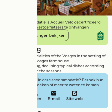
Deze accommodatie is Accueil Vélo gecertificeerd
en verbindt zich ertoe fietsers te ontvangen.
Haar verplichtingen bekijken
Beschrijving
Local cuisine, specialities of the Vosges in the setting of
a reconstructed Vosges farmhouse.
An original cooking, declining typical dishes according
to the markets and the seasons.
Geïnteresseerd in deze accommodatie? Bezoek hun
website om te boeken of meer te weten te komen.
Bellen
E-mail
Site web