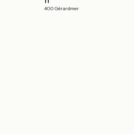
Localisation
Rue Reiterhart 88400 Gérardmer