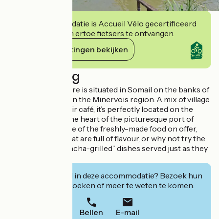
Deze accommodatie is Accueil Vélo gecertificeerd
en verbindt zich ertoe fietsers te ontvangen.
Haar verplichtingen bekijken
Beschrijving
Le Comptoir Nature is situated in Somail on the banks of
the Canal du Midi in the Minervois region. A mix of village
bistro and open-air café, it’s perfectly located on the
Canal du Midi, at the heart of the picturesque port of
Somail. Taste some of the freshly-made food on offer,
regional dishes that are full of flavour, or why not try the
very popular “plancha-grilled” dishes served just as they
are.
Geïnteresseerd in deze accommodatie? Bezoek hun
website om te boeken of meer te weten te komen.
Bellen
E-mail