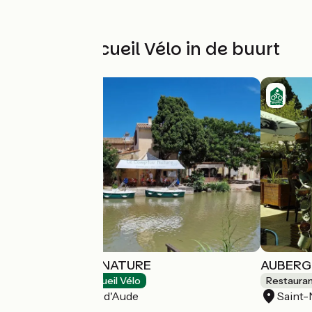
Andere Accueil Vélo in de buurt
LE COMPTOIR NATURE
AUBERG
Restaurants
Accueil Vélo
Restaura
Saint-Nazaire-d'Aude
Saint-