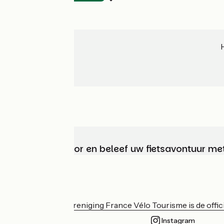
Kies, bereid voor en beleef uw fietsavontuur me
Wie zijn we?
De nationale vereniging France Vélo Tourisme is de officië
Instagram