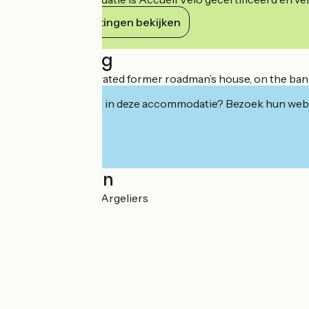
Haar verplichtingen bekijken
Beschrijving
Completely renovated former roadman’s house, on the banks o
Geïnteresseerd in deze accommodatie? Bezoek hun webs
Localisation
Rue du port 11120 Argeliers