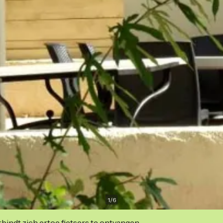
1
/
6
indt zich ertoe fietsers te ontvangen.