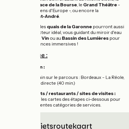
majestueuse Place de la Bourse
, le
Grand Théâtre
-
l'un des plus anciens d'Europe -, ou encore la
Cathédrale Saint-André
.
Pour déambuler, les
quais de la Garonne
pourront aussi
être un fil conducteur idéal, vous guidant du miroir d'eau
jusqu'à la
Cité du Vin
ou au
Bassin des Lumières
pour
de belles expériences immersives !
Côté pratique :
🚆 Accès en train :
Ligne de train sur le parcours : Bordeaux - La Réole,
liaison TER directe (40 min.)
💡 Hébergements / restaurants / sites de visites :
Rendez-vous sur les cartes des étapes ci-dessous pour
afficher les différentes catégories de services.
Fietsroutekaart