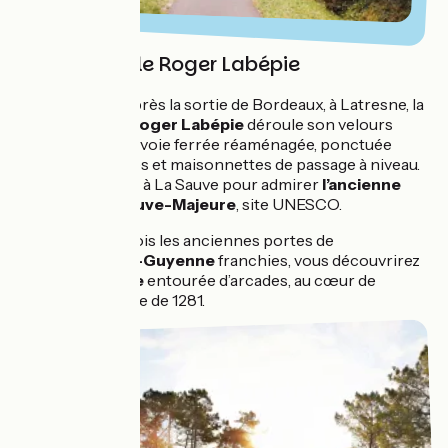
Piste cyclable Roger Labépie
Débutant peu après la sortie de Bordeaux, à Latresne, la
piste cyclable Roger Labépie
déroule son velours
asphalté sur une voie ferrée réaménagée, ponctuée
d'anciennes gares et maisonnettes de passage à niveau.
Détour conseillé à La Sauve pour admirer
l’ancienne
abbaye de la Sauve-Majeure
, site UNESCO.
Plus à l'est, une fois les anciennes portes de
Sauveterre-de-Guyenne
franchies, vous découvrirez
la
place centrale
entourée d’arcades, au cœur de
l’ancienne bastide de 1281.