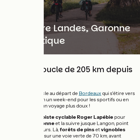
Tour entre Landes, Garonne
et Atlantique
Grande boucle de 205 km depuis
Bordeaux
Une grande boucle au départ de
Bordeaux
qui s'étire vers
l'est, réalisable en un week-end pour les sportifs ou en
davantage pour un voyage plus doux !
On emprunte la
piste cyclable Roger Lapébie
pour
rejoindre
la Garonne
et la suivre jusque Langon, point
d'étape du parcours. Là,
forêts de pins
et
vignobles
prennent le relai sur une voie verte de 70 km, avant