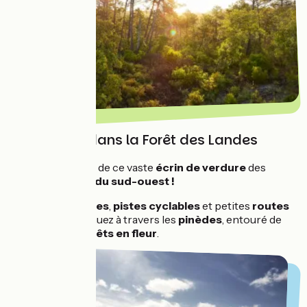
Immersion dans la Forêt des Landes
Pédalez au coeur de ce vaste
écrin de verdure
des
forêts et
landes du sud-ouest !
Entre
voies vertes
,
pistes cyclables
et petites
routes
bucoliques
,
voguez à travers les
pinèdes
, entouré de
bruyères
et
genêts en fleur
.