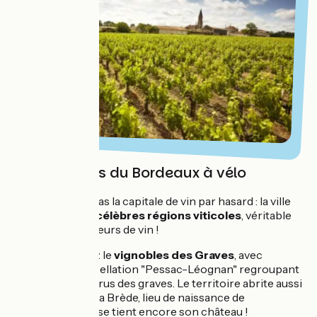
Les vignobles du Bordeaux à vélo
Bordeaux n'est pas la capitale de vin par hasard : la ville
est entourée de
célèbres régions viticoles
, véritable
paradis des amateurs de vin !
Vous traverserez le
vignobles des Graves
, avec
notamment l'appellation "Pessac-Léognan" regroupant
tous les grands crus des graves. Le territoire abrite aussi
la commune de La Brède, lieu de naissance de
Montesquieu où se tient encore son château !