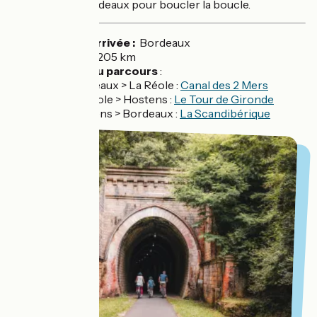
d'approcher Bordeaux pour boucler la boucle.
Départ / Arrivée :
Bordeaux
Distance
: 205 km
Balisage du parcours
:
Bordeaux > La Réole :
Canal des 2 Mers
La Réole > Hostens :
Le Tour de Gironde
Hostens > Bordeaux :
La Scandibérique