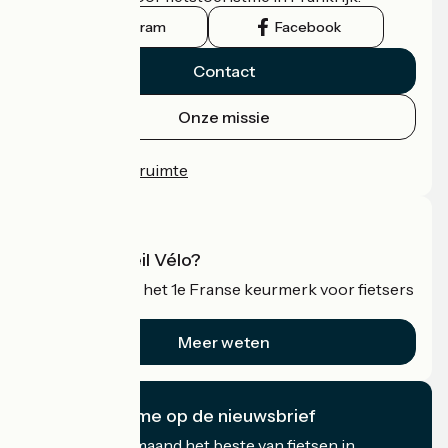
Instagram
Facebook
Contact
Onze missie
Persruimte
Professionele ruimte
Wat is Accueil Vélo?
Accueil Vélo is het 1e Franse keurmerk voor fietsers
op vakantie.
Meer weten
Ik abonneer me op de nieuwsbrief
Ontvang elke maand het beste van fietsen in