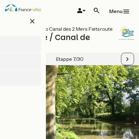
Overslaan
en
Menu
naar
close
de
inhoud
Alle etappes op Canal des 2 Mers Fietsroute
gaan
Sauveterre / Canal de
Garonne
Etappe 7/30