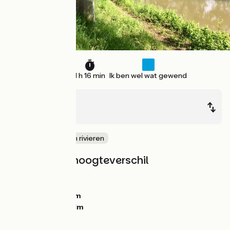
19 km
1 h 16 min
Ik ben wel wat gewend
Sauveterre
La Réole
langs kanalen en rivieren
Hellingen en hoogteverschil
Stijgingen:
118m
Dalingen:
157m
Laagste punt:
15m
Hoogste punt:
91m