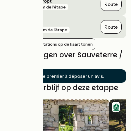
Gironde-sur-Dropt
Route
gare
7 km de l'étape
Caudrot
Route
gare
12 km de l'étape
Nabijgelegen stations op de kaart tonen
Beoordelingen over Sauveterre /
La Réole
Soyez le premier à déposer un avis.
Vind uw verblijf op deze etappe