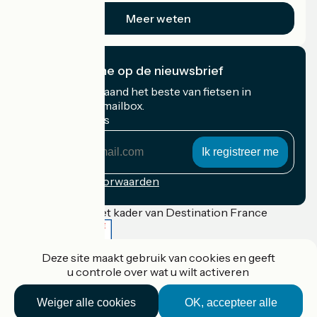
Meer weten
Ik abonneer me op de nieuwsbrief
Ontvang elke maand het beste van fietsen in
Frankrijk in uw mailbox.
Mijn e-mailadres
Mijn
e-
mailadres
Inschrijvingsvoorwaarden
Gefinancierd in het kader van Destination France
Deze site maakt gebruik van cookies en geeft
u controle over wat u wilt activeren
Accueil Vélo Pro
Contact
Weiger alle cookies
OK, accepteer alle
Wettelijke informatie
Contact