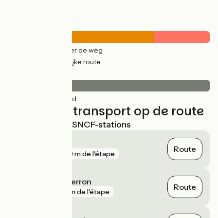
Wegtypes
19km
(100%) Over de weg
7km
(38%) Tijdelijke route
Wegdektype
19km
(100%) Glad
Treinen en transport op de route
Dichtstbijzijnde SNCF-stations
La Réole
Route
gare
229 m de l'étape
Lamothe-Landerron
Route
gare
4 km de l'étape