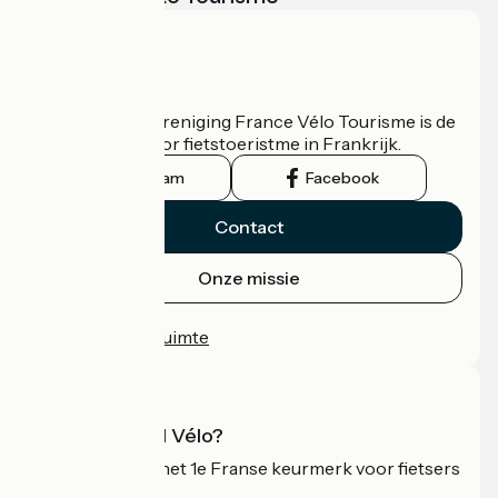
Wie zijn we?
De nationale vereniging France Vélo Tourisme is de
officiële gids voor fietstoeristme in Frankrijk.
Instagram
Facebook
Contact
Onze missie
Persruimte
Professionele ruimte
Wat is Accueil Vélo?
Accueil Vélo is het 1e Franse keurmerk voor fietsers
op vakantie.