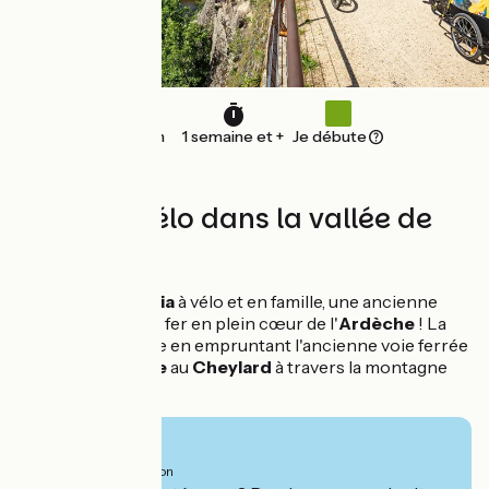
120 km
1 semaine et +
Je débute
7 jours à vélo dans la vallée de
l'Eyrieux
À vous la
Dolce Via
à vélo et en famille, une ancienne
voie de chemin de fer en plein cœur de l'
Ardèche
! La
randonnée débute en empruntant l'ancienne voie ferrée
qui relie
Lamastre
au
Cheylard
à travers la montagne
ardéchoise.
Vanaf
650€
per persoon