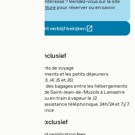
Ce séjour vous intéresse ? Rendez-vous sur le site
de
Terres d'Aventure
pour réserver ou en savoir
plus.
Dit verblijf bekijken
Prijs
De prijs is inclusief
Les documents de voyage
Les hébergements et les petits déjeuners
5 dîners (J1, J3, J4, J5 et J6)
Le transport des bagages entre les hébergements
Le transfert de Saint-Jean-de-Muzols à Lamastre
en véhicule ou en train à vapeur le J2
Le service d’assistance téléphonique, 24h/24 et 7j/7,
en cas d’urgence
De prijs is exclusief
Insurance and registration fees