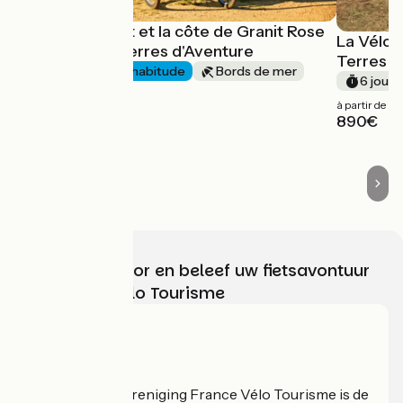
L'île de Bréhat et la côte de Granit Rose
La Vélod
à vélo avec Terres d'Aventure
Terres d
6 jours
J'ai l'habitude
Bords de mer
6 jours
à partir de
à partir de
690€
890€
Kies, bereid voor en beleef uw fietsavontuur
met France Vélo Tourisme
Wie zijn we?
De nationale vereniging France Vélo Tourisme is de