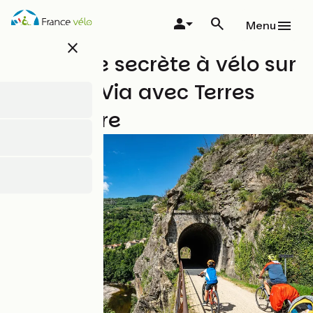
Overslaan
en
Menu
naar
close
de
L'Ardèche secrète à vélo sur
inhoud
gaan
la Dolce Via avec Terres
d'Aventure