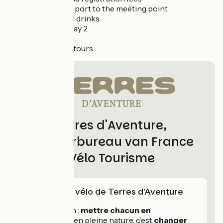
Return transport to the meeting point
Lunches and drinks
Dinner on Day 2
Bicycle hire
Sightseeing tours
Terres d'Aventure,
partnerbureau van France
Vélo Tourisme
L'expertise vélo de Terres d'Aventure
Notre mission :
mettre chacun en
mouvement
en pleine nature, c’est
changer