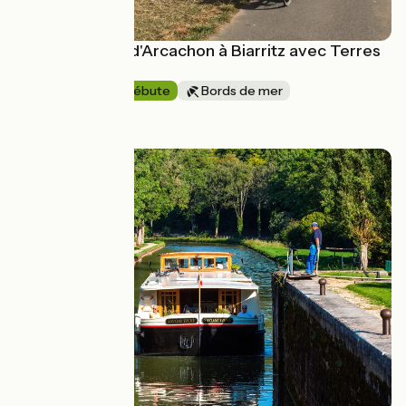
La Vélodyssée d'Arcachon à Biarritz avec Terres
d'Aventure
6 jours
Je débute
Bords de mer
à partir de
890€