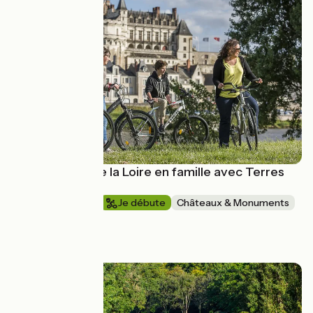
Les châteaux de la Loire en famille avec Terres
d'Aventure
1 semaine et +
Je débute
Châteaux & Monuments
En boucle
à partir de
890€