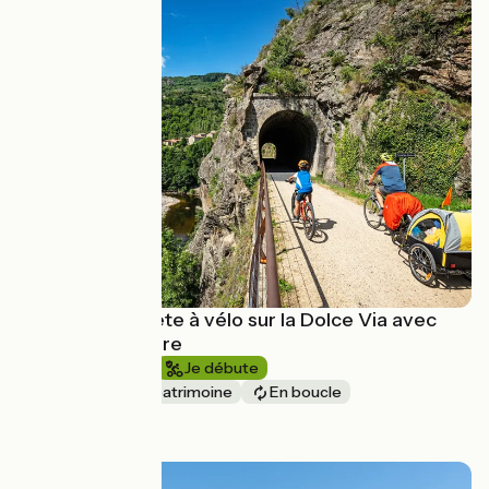
L'Ardèche secrète à vélo sur la Dolce Via avec
Terres d'Aventure
1 semaine et +
Je débute
Nature & petit patrimoine
En boucle
à partir de
650€