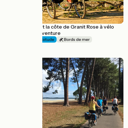
L'île de Bréhat et la côte de Granit Rose à vélo
avec Terres d'Aventure
6 jours
J'ai l'habitude
Bords de mer
à partir de
690€