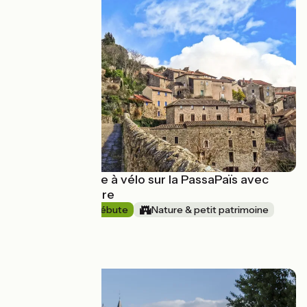
Escapade nature à vélo sur la PassaPaïs avec
Terres d'Aventure
5 jours
Je débute
Nature & petit patrimoine
En boucle
à partir de
650€