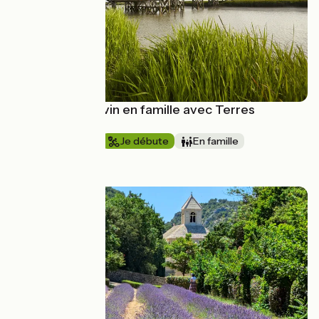
Le Marais Poitevin en famille avec Terres
d'Aventure
1 semaine et +
Je débute
En famille
à partir de
790€