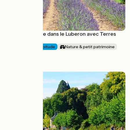
À vélo électrique dans le Luberon avec Terres
d'Aventure
4 jours
J'ai l'habitude
Nature & petit patrimoine
En boucle
à partir de
430€