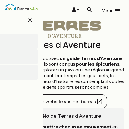
Overslaan
en
Menu
naar
close
de
inhoud
gaan
Terres d'Aventure
En toute liberté
ou avec
un guide Terres d’Aventure
,
nos voyages à vélo sont conçus
pour les épicuriens
,
ceux qui aiment explorer un pays ou une région au grand
air, tout en prenant leur temps. Les gourmets, les
familles, les amoureux d'histoire, les contemplatifs ou les
amateurs de défis sportifs seront comblés.
Officiële website van het bureau
L'expertise vélo de Terres d'Aventure
Notre mission :
mettre chacun en mouvement
en