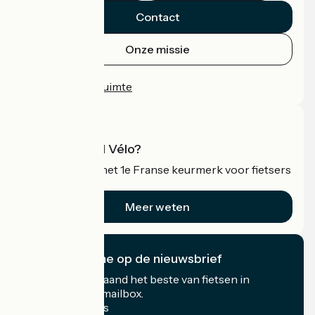
Contact
Onze missie
Persruimte
Professionele ruimte
Wat is Accueil Vélo?
Accueil Vélo is het 1e Franse keurmerk voor fietsers
op vakantie.
Meer weten
Ik abonneer me op de nieuwsbrief
Ontvang elke maand het beste van fietsen in
Frankrijk in uw mailbox.
Mijn e-mailadres