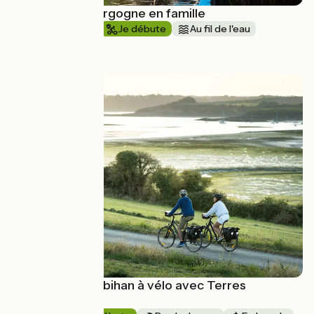
Le canal de Bourgogne en famille
1 semaine et +
Je débute
Au fil de l'eau
à partir de
560€
Le golfe du Morbihan à vélo avec Terres
d'Aventure