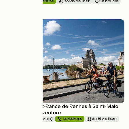
5 jours
Je débute
Bords de mer
En boucle
à partir de
720€
Le canal d’Ille-et-Rance de Rennes à Saint-Malo
avec Terres d'Aventure
Week-End (2-3 jours)
Je débute
Au fil de l'eau
Aller simple