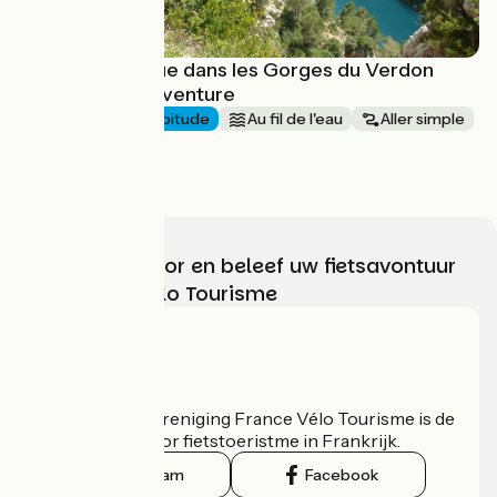
À Vélo électrique dans les Gorges du Verdon
avec Terres d'Aventure
5 jours
J'ai l'habitude
Au fil de l'eau
Aller simple
à partir de
640€
Kies, bereid voor en beleef uw fietsavontuur
met France Vélo Tourisme
Wie zijn we?
De nationale vereniging France Vélo Tourisme is de
officiële gids voor fietstoeristme in Frankrijk.
Instagram
Facebook