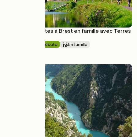
Le canal de Nantes à Brest en famille avec Terres
d'Aventure
6 jours
Je débute
En famille
à partir de
750€