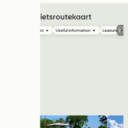
Fietsroutekaart
Accommodation
Useful information
Leasure