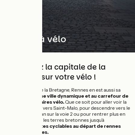
Rennes à vélo
Découvrez la capitale de la
Bretagne sur votre vélo !
Porte d’entrée de la Bretagne, Rennes en est aussi sa
capitale.
C’est une ville dynamique et au carrefour de
plusieurs itinéraires vélo.
Que ce soit pour aller voir la
mer plus au nord vers Saint-Malo, pour descendre vers le
Golfe du Morbihan sur la voie 2 ou pour rentrer plus en
profondeur dans les terres bretonnes jusqu’à
Camaret,
les pistes cyclables au départ de rennes
sont nombreuses.