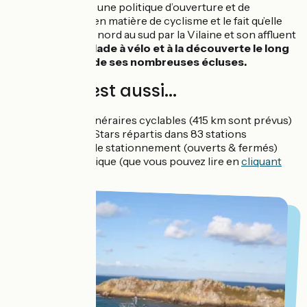
Rennes a adopté une politique d’ouverture et de
développement en matière de cyclisme et le fait qu’elle
soit traversée du nord au sud par la Vilaine et son affluent
l’Ille invite à
la balade à vélo et à la découverte le long
de ce fleuve et de ses nombreuses écluses.
Rennes c'est aussi...
232 km d’itinéraires cyclables (415 km sont prévus)
900 Vélos Stars répartis dans 83 stations
489 parcs de stationnement (ouverts & fermés)
1 guide pratique (que vous pouvez lire en
cliquant
ici
)