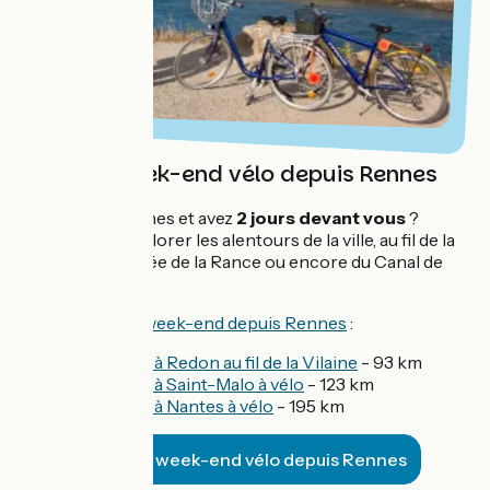
Partir en week-end vélo depuis Rennes
Vous êtes à Rennes et avez
2 jours devant vous
?
Partez à vélo explorer les alentours de la ville, au fil de la
Vilaine, de la Vallée de la Rance ou encore du Canal de
Nantes à Brest !
Quelques
idées week-end depuis Rennes
:
De Rennes à Redon au fil de la Vilaine
- 93 km
De Rennes à Saint-Malo à vélo
- 123 km
De Rennes à Nantes à vélo
- 195 km
10 idées week-end vélo depuis Rennes