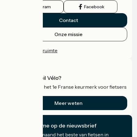
Instagram
Facebook
Contact
Onze missie
Persruimte
Professionele ruimte
Wat is Accueil Vélo?
Accueil Vélo is het 1e Franse keurmerk voor fietsers
op vakantie.
Meer weten
Ik abonneer me op de nieuwsbrief
Ontvang elke maand het beste van fietsen in