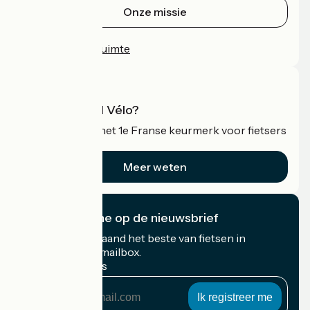
Onze missie
Persruimte
Professionele ruimte
Wat is Accueil Vélo?
Accueil Vélo is het 1e Franse keurmerk voor fietsers
op vakantie.
Meer weten
Ik abonneer me op de nieuwsbrief
Ontvang elke maand het beste van fietsen in
Frankrijk in uw mailbox.
Mijn e-mailadres
Mijn
e-