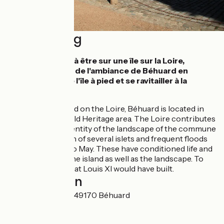
Beschrijving
Seule commune à être sur une île sur la Loire,
imprégnez-vous de l'ambiance de Béhuard en
faisant le tour de l'île à pied et se ravitailler à la
guinguette !
The only city island on the Loire, Béhuard is located in
the UNESCO World Heritage area. The Loire contributes
strongly to the identity of the landscape of the commune
with the formation of several islets and frequent floods
from December to May. These have conditioned life and
organisation on the island as well as the landscape. To
see: the church that Louis XI would have built.
Localisation
8 Place de l'Église 49170 Béhuard