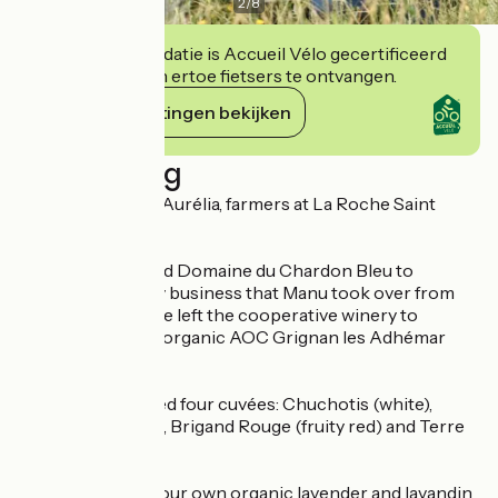
2
/
8
Deze accommodatie is Accueil Vélo gecertificeerd
en verbindt zich ertoe fietsers te ontvangen.
Haar verplichtingen bekijken
Beschrijving
We are Manu and Aurélia, farmers at La Roche Saint
Secret.
In 2010, we created Domaine du Chardon Bleu to
develop the family business that Manu took over from
his parents, and we left the cooperative winery to
produce our own organic AOC Grignan les Adhémar
wine.
We have developed four cuvées: Chuchotis (white),
Ritournelle (rosé), Brigand Rouge (fruity red) and Terre
d'Ici, (spicy red).
We also produce our own organic lavender and lavandin