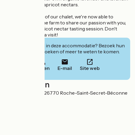
essential oils and apricot nectars.
With the opening of our chalet, we're now able to
welcome you to the farm to share our passion with you,
over a wine or apricot nectar tasting session. Don't
hesitate to pay us a visit!
Geïnteresseerd in deze accommodatie? Bezoek hun
website om te boeken of meer te weten te komen.
Bellen
E-mail
Site web
Localisation
140 Rte de Nyons 26770 Roche-Saint-Secret-Béconne