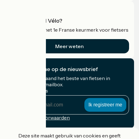
Wat is Accueil Vélo?
Accueil Vélo is het 1e Franse keurmerk voor fietsers
op vakantie.
Meer weten
Ik abonneer me op de nieuwsbrief
Ontvang elke maand het beste van fietsen in
Frankrijk in uw mailbox.
Mijn e-mailadres
Mijn
e-
mailadres
Inschrijvingsvoorwaarden
Gefinancierd in het kader van Destination France
Deze site maakt gebruik van cookies en geeft