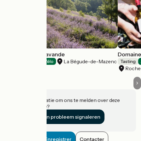
L'Essentiel de Lavande
Domaine
La Bégude-de-Mazenc
Tasting
Accueil Vélo
Tasting
Roche
Heeft u informatie om ons te melden over deze
accommodatie?
Een probleem signaleren
Enregistrer
Contacter