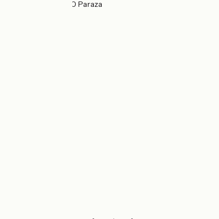
1 rue du Viala 11200 Paraza