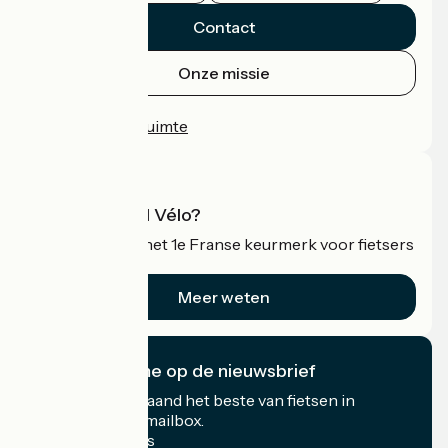
Contact
Onze missie
Persruimte
Professionele ruimte
Wat is Accueil Vélo?
Accueil Vélo is het 1e Franse keurmerk voor fietsers
op vakantie.
Meer weten
Ik abonneer me op de nieuwsbrief
Ontvang elke maand het beste van fietsen in
Frankrijk in uw mailbox.
Mijn e-mailadres