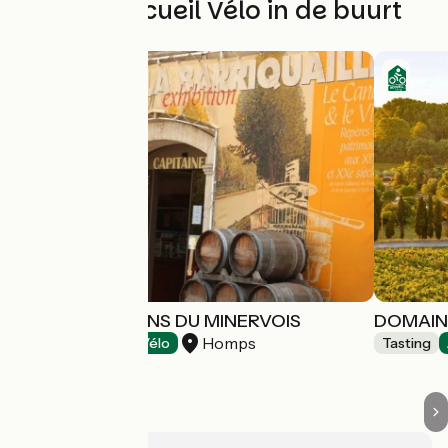
Andere Accueil Vélo in de buurt
MAISON DES VINS DU MINERVOIS
DOMAINE
Homps
Tasting
Accueil Vélo
Tasting