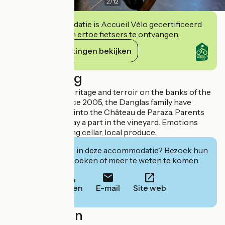
2
/
12
Deze accommodatie is Accueil Vélo gecertificeerd
en verbindt zich ertoe fietsers te ontvangen.
Haar verplichtingen bekijken
Beschrijving
An exceptional heritage and terroir on the banks of the
Canal du Midi. Since 2005, the Danglas family have
breathed new life into the Château de Paraza. Parents
and children all play a part in the vineyard. Emotions
guaranteed. Tasting cellar, local produce.
Geïnteresseerd in deze accommodatie? Bezoek hun
website om te boeken of meer te weten te komen.
Bellen
E-mail
Site web
Localisation