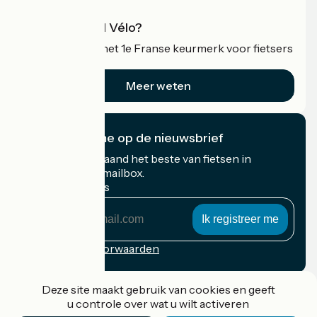
Wat is Accueil Vélo?
Accueil Vélo is het 1e Franse keurmerk voor fietsers
op vakantie.
Meer weten
Ik abonneer me op de nieuwsbrief
Ontvang elke maand het beste van fietsen in
Frankrijk in uw mailbox.
Mijn e-mailadres
Mijn
e-
mailadres
Inschrijvingsvoorwaarden
Gefinancierd in het kader van Destination France
Deze site maakt gebruik van cookies en geeft
u controle over wat u wilt activeren