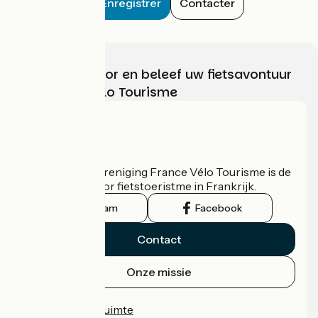
Enregistrer
Contacter
Kies, bereid voor en beleef uw fietsavontuur
met France Vélo Tourisme
Wie zijn we?
De nationale vereniging France Vélo Tourisme is de
officiële gids voor fietstoeristme in Frankrijk.
Instagram
Facebook
Contact
Onze missie
Persruimte
Professionele ruimte