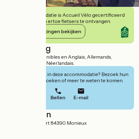
2
/
4
Deze accommodatie is Accueil Vélo gecertificeerd
en verbindt zich ertoe fietsers te ontvangen.
Haar verplichtingen bekijken
Beschrijving
Traductions disponibles en Anglais, Allemands,
Espagnol, Italiens, Néerlandais.
Geïnteresseerd in deze accommodatie? Bezoek hun
website om te boeken of meer te weten te komen.
Bellen
E-mail
Localisation
1, Place Jean Gabert 84390 Monieux