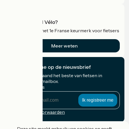
Wat is Accueil Vélo?
Accueil Vélo is het 1e Franse keurmerk voor fietsers
op vakantie.
Meer weten
Ik abonneer me op de nieuwsbrief
Ontvang elke maand het beste van fietsen in
Frankrijk in uw mailbox.
Mijn e-mailadres
Mijn
e-
mailadres
Inschrijvingsvoorwaarden
Gefinancierd in het kader van Destination France
Deze site maakt gebruik van cookies en geeft