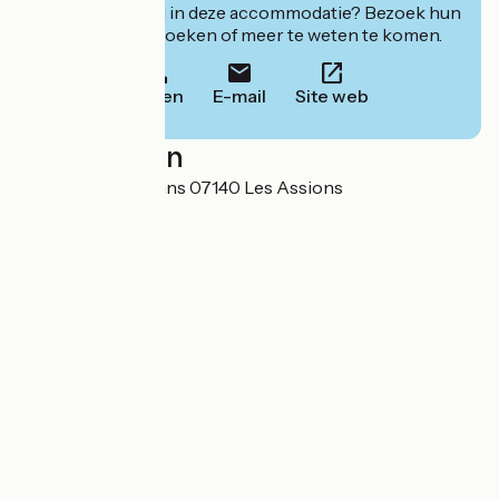
Geïnteresseerd in deze accommodatie? Bezoek hun
website om te boeken of meer te weten te komen.
Bellen
E-mail
Site web
Localisation
3737 route des Vans 07140 Les Assions