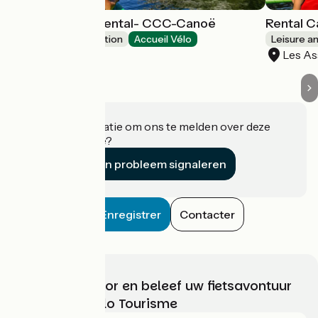
Canoe-Kayak Rental- CCC-Canoë
Rental 
Leisure and recreation
Accueil Vélo
Leisure a
Les Assions
Les As
Heeft u informatie om ons te melden over deze
accommodatie?
Een probleem signaleren
Enregistrer
Contacter
Kies, bereid voor en beleef uw fietsavontuur
met France Vélo Tourisme