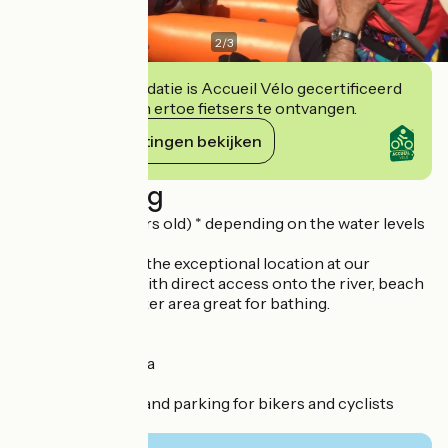
2
/
3
Deze accommodatie is Accueil Vélo gecertificeerd
en verbindt zich ertoe fietsers te ontvangen.
Haar verplichtingen bekijken
Beschrijving
(Fof all from 5 years old) * depending on the water levels
Make the most of the exceptional location at our
departure point with direct access onto the river, beach
and a large flat water area great for bathing.
There is also:
Restaurant/bar
Shaded picnic area
Private parking
Changing rooms and parking for bikers and cyclists
Toilets