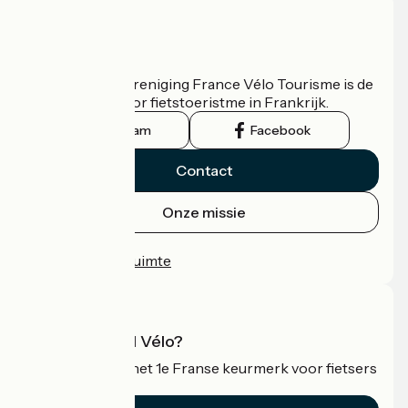
Wie zijn we?
De nationale vereniging France Vélo Tourisme is de
officiële gids voor fietstoeristme in Frankrijk.
Instagram
Facebook
Contact
Onze missie
Persruimte
Professionele ruimte
Wat is Accueil Vélo?
Accueil Vélo is het 1e Franse keurmerk voor fietsers
op vakantie.