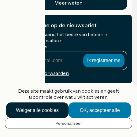
Meer weten
Ik abonneer me op de nieuwsbrief
Ontvang elke maand het beste van fietsen in
Frankrijk in uw mailbox.
Mijn e-mailadres
Mijn
e-
mailadres
Inschrijvingsvoorwaarden
Gefinancierd in het kader van Destination France
Deze site maakt gebruik van cookies en geeft
u controle over wat u wilt activeren
Weiger alle cookies
OK, accepteer alle
Accueil Vélo Pro
Contact
Personaliseer
Wettelijke informatie
NL
Contact