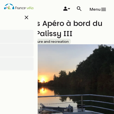
Overslaan
en
Menu
naar
close
de
Croisières Apéro à bord du
inhoud
gaan
Bernard Palissy III
Accueil Vélo
Leisure and recreation