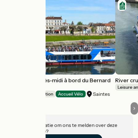
Croisière d'Après-midi à bord du Bernard
River cru
Palissy III
Leisure a
Saintes
Leisure and recreation
Accueil Vélo
Heeft u informatie om ons te melden over deze
accommodatie?