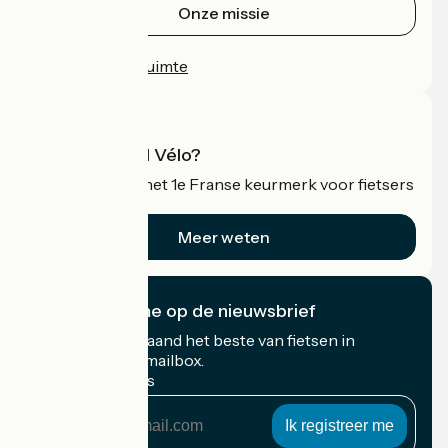
Onze missie
Persruimte
Professionele ruimte
Wat is Accueil Vélo?
Accueil Vélo is het 1e Franse keurmerk voor fietsers
op vakantie.
Meer weten
Ik abonneer me op de nieuwsbrief
Ontvang elke maand het beste van fietsen in
Frankrijk in uw mailbox.
Mijn e-mailadres
Mijn
e-