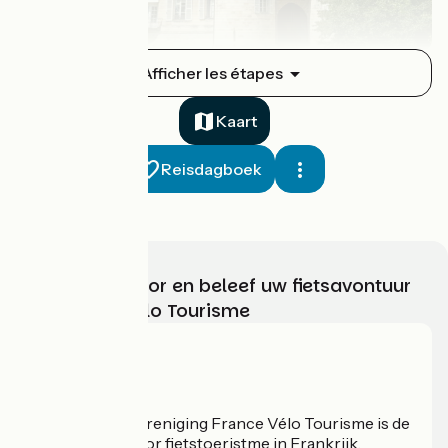
Vitry-le-François / Saint-Dizier
Afficher les étapes
1
31 km
2 h 48 min
Ik ben beginner
Kaart
Reisdagboek
Kies, bereid voor en beleef uw fietsavontuur
met France Vélo Tourisme
Saint-Dizier / Joinville
2
32 km
2 h 07 min
Ik ben beginner
Wie zijn we?
De nationale vereniging France Vélo Tourisme is de
officiële gids voor fietstoeristme in Frankrijk.