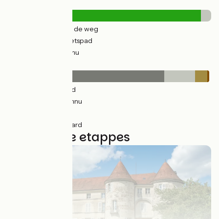
Wegtypes
45km
(16%) Over de weg
222km
(80%) Fietspad
10km
(5%) Inconnu
Wegdektype
215km
(77%) Glad
42km
(15%) Inconnu
17km
(6%) Ruw
4km
(1%) Onverhard
7 gebruikte etappes