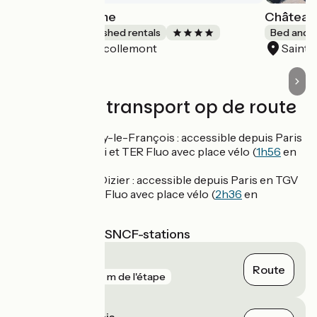
Le Grand Charme
Château 
Lodgings and furnished rentals
Bed and b
Écollemont
Saint-
Accueil Vélo
Treinen en transport op de route
Gare de Vitry-le-François : accessible depuis Paris
en TGV Inoui et TER Fluo avec place vélo (
1h56
en
moyenne)
Gare de St-Dizier : accessible depuis Paris en TGV
Inoui et TER Fluo avec place vélo (
2h36
en
moyenne)
Dichtstbijzijnde SNCF-stations
Saint-Dizier
Route
gare
253 m de l'étape
Vitry-le-François