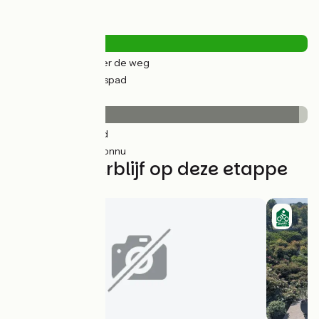
Wegtypes
0.95km
(3%) Over de weg
30km
(97%) Fietspad
Wegdektype
30km
(97%) Glad
0.95km
(3%) Inconnu
Vind uw verblijf op deze etappe