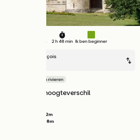
31 km
2 h 48 min
Ik ben beginner
Vitry-le-François
Saint-Dizier
langs kanalen en rivieren
Hellingen en hoogteverschil
Stijgingen:
42m
Dalingen:
0m
Laagste punt:
102m
Hoogste punt:
148m