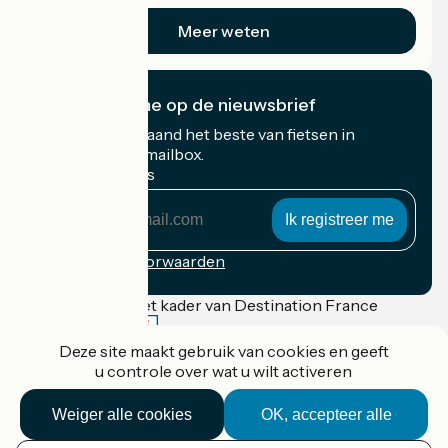
Meer weten
Ik abonneer me op de nieuwsbrief
Ontvang elke maand het beste van fietsen in
Frankrijk in uw mailbox.
Mijn e-mailadres
Mijn
e-
mailadres
Inschrijvingsvoorwaarden
Gefinancierd in het kader van Destination France
Deze site maakt gebruik van cookies en geeft
u controle over wat u wilt activeren
Accueil Vélo Pro
Weiger alle cookies
OK, accepteer alle
Contact
Wettelijke informatie