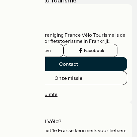
met France Vélo Tourisme
Wie zijn we?
De nationale vereniging France Vélo Tourisme is de
officiële gids voor fietstoeristme in Frankrijk.
Instagram
Facebook
Contact
Onze missie
Persruimte
Professionele ruimte
Wat is Accueil Vélo?
Accueil Vélo is het 1e Franse keurmerk voor fietsers
op vakantie.